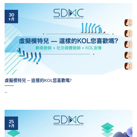
30
9 月
虛擬模特兒 — 這樣的KOL您喜歡嗎?
...
25
9 月