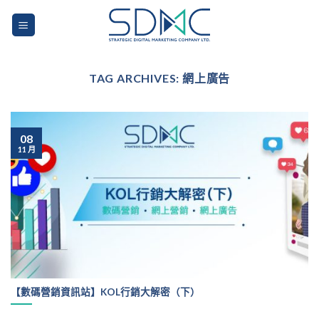
Skip
to
content
TAG ARCHIVES:
網上廣告
08
11 月
【數碼營銷資訊站】KOL行銷大解密（下）
...