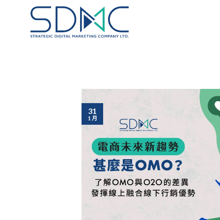
Skip
to
content
31
1 月