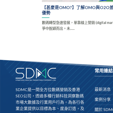
【甚麼是OMO?】了解OMO與O2O
優勢
數碼轉型急速發展，單靠線上營銷 (digital ma
爭中脫穎而出。未......
常用連結
最新消息
SDMC是一間全方位數碼營銷及
香港
SEO公司
，透過多種行銷科技洞察數碼
案例分享
市場大數據及行業用戶行為，為各行各
業企業提供以目標為本、度身訂造，及
關於 SDM