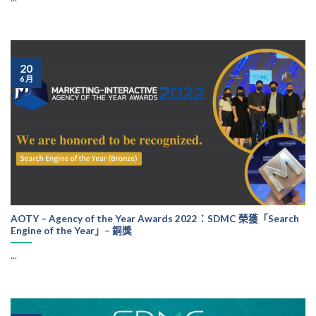
20
6 月
AOTY – Agency of the Year Awards 2022：SDMC 榮獲「Search
Engine of the Year」– 銅獎
...