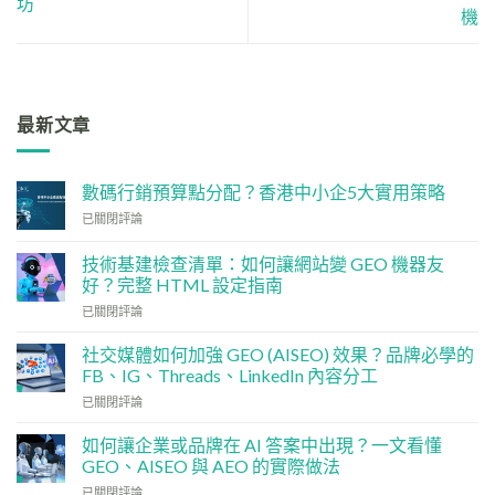
坊
機
最新文章
數碼行銷預算點分配？香港中小企5大實用策略
數
已關閉評論
碼
行
技術基建檢查清單：如何讓網站變 GEO 機器友
銷
好？完整 HTML 設定指南
預
技
算
已關閉評論
術
點
基
分
社交媒體如何加強 GEO (AISEO) 效果？品牌必學的
建
配？
FB、IG、Threads、LinkedIn 內容分工
檢
香
社
已關閉評論
查
港
交
清
中
媒
單：
如何讓企業或品牌在 AI 答案中出現？一文看懂
小
體
如
企
GEO、AISEO 與 AEO 的實際做法
如
何
5
如
已關閉評論
何