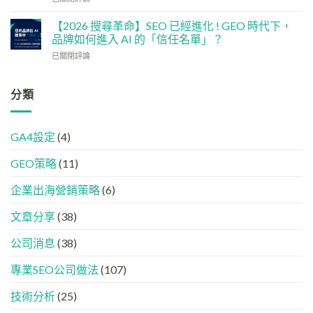
讓
大
何
加
網
實
讓
強
【2026 搜尋革命】SEO 已經進化 ! GEO 時代下，
站
用
企
GEO
品牌如何進入 AI 的「信任名單」？
變
策
業
(AISEO)
GEO
略
【2026
已關閉評論
或
效
機
搜
品
果？
器
尋
牌
品
友
革
分類
在
牌
好？
命】
AI
必
完
SEO
答
學
整
已
案
的
HTML
GA4設定
(4)
經
中
FB、
設
進
出
IG、
定
GEO策略
(11)
化
現？
Threads、
指
!
一
LinkedIn
南
GEO
企業出海營銷策略
(6)
文
內
時
看
容
代
懂
分
文章分享
(38)
下，
GEO、
工
品
AISEO
公司消息
(38)
牌
與
如
AEO
專業SEO公司做法
(107)
何
的
進
實
入
技術分析
(25)
際
AI
做