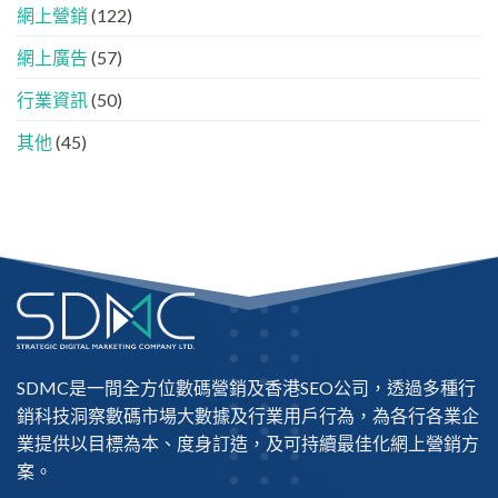
的
法
網上營銷
(122)
「信
任
網上廣告
(57)
名
單」？
行業資訊
(50)
其他
(45)
SDMC是一間全方位數碼營銷及
香港SEO公司
，透過多種行
銷科技洞察數碼市場大數據及行業用戶行為，為各行各業企
業提供以目標為本、度身訂造，及可持續最佳化網上營銷方
案。