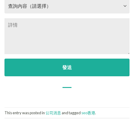
This entry was posted in
公司消息
and tagged
seo香港
.