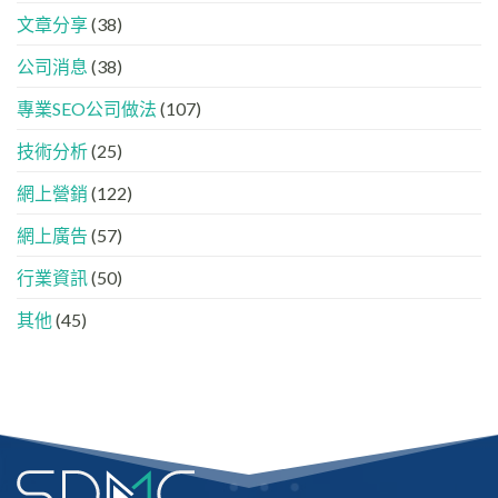
容
代
懂
分
文章分享
(38)
下，
GEO、
工
品
AISEO
公司消息
(38)
牌
與
如
AEO
專業SEO公司做法
(107)
何
的
進
實
入
技術分析
(25)
際
AI
做
的
法
網上營銷
(122)
「信
任
網上廣告
(57)
名
單」？
行業資訊
(50)
其他
(45)