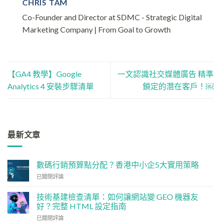
CHRIS TAM
Co-Founder and Director at SDMC - Strategic Digital
Marketing Company | From Goal to Growth
【GA4 教學】Google
一文認識社交媒體廣告 精準
Analytics 4 安裝步驟清單
鎖定的潛在客戶！￼
最新文章
數碼行銷預算點分配？香港中小企5大實用策略
數
已關閉評論
碼
行
技術基建檢查清單：如何讓網站變 GEO 機器友
銷
好？完整 HTML 設定指南
預
技
算
已關閉評論