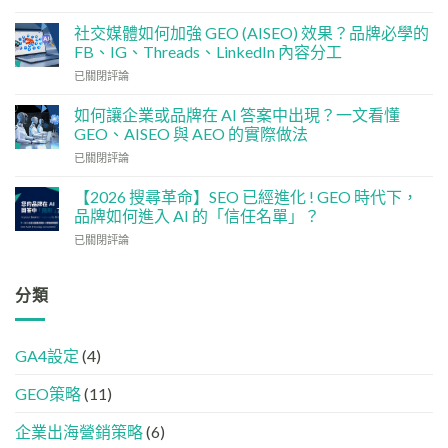
術
點
基
分
社交媒體如何加強 GEO (AISEO) 效果？品牌必學的
建
配？
FB、IG、Threads、LinkedIn 內容分工
檢
香
社
已關閉評論
查
港
交
清
中
媒
單：
如何讓企業或品牌在 AI 答案中出現？一文看懂
小
體
如
企
GEO、AISEO 與 AEO 的實際做法
如
何
5
如
已關閉評論
何
讓
大
何
加
網
實
讓
強
【2026 搜尋革命】SEO 已經進化 ! GEO 時代下，
站
用
企
GEO
品牌如何進入 AI 的「信任名單」？
變
策
業
(AISEO)
GEO
略
【2026
已關閉評論
或
效
機
搜
品
果？
器
尋
牌
品
友
革
分類
在
牌
好？
命】
AI
必
完
SEO
答
學
整
已
案
的
HTML
GA4設定
(4)
經
中
FB、
設
進
出
IG、
定
GEO策略
(11)
化
現？
Threads、
指
!
一
LinkedIn
南
GEO
企業出海營銷策略
(6)
文
內
時
看