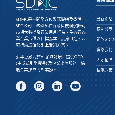
最新消息
SDMC是一間全方位數碼營銷及
香港
SEO公司
，透過多種行銷科技洞察數碼
案例分享
市場大數據及行業用戶行為，為各行各
業企業提供以目標為本、度身訂造，及
關於 SDM
可持續最佳化網上營銷方案。
聯絡我們
近年更致力於AI 領域發展，提供
GEO
人才招聘
(生成式引擎搜尋) 及
企業出海
服務，協
助企業擴充海外業務。
私隱政策