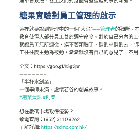
煙不會致癌，甚至反而對身體有些益處的事例知識。
糖果實驗對員工管理的啟示
這裡就要說到管理中的一個“大忌”——
管理者
的獨斷。
教育使得大部分員工善於遵守命令。對於自己分內的工
就讓員工無所適從、摸不著頭腦了，斟酌來斟酌去，“
工往往變主動為被動，漸漸就沒有自己的意見了，不用
全文：https://goo.gl/hSg3pr
——————–
「半杯水創業」
一個學師未滿，虛懷若谷的創業故事。
#
創業資訊
#
創業
想在數碼市場取得優勢？
致電查詢：(852) 3110 8262
了解詳細:
https://sdmc.com.hk/