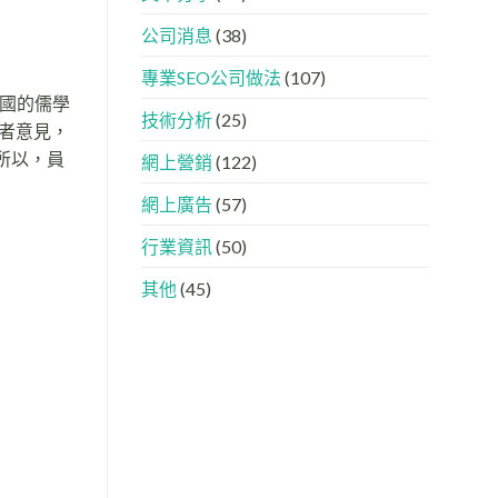
下，
AISEO
品
與
公司消息
(38)
牌
AEO
如
的
專業SEO公司做法
(107)
何
實
進
際
中國的儒學
入
做
技術分析
(25)
者意見，
AI
法
的
所以，員
網上營銷
(122)
「信
任
網上廣告
(57)
名
單」？
行業資訊
(50)
其他
(45)