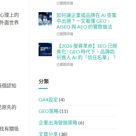
單：
企
社
已關閉評論
如
5
交
何
大
媒
心理上的
如何讓企業或品牌在 AI 答案
讓
實
體
中出現？一文看懂 GEO、
外面世界
網
用
如
AISEO 與 AEO 的實際做法
站
策
何
變
如
略
加
已關閉評論
GEO
何
強
機
讓
GEO
【2026 搜尋革命】SEO 已經
器
企
(AISEO)
進化 ! GEO 時代下，品牌如
友
業
效
何進入 AI 的「信任名單」？
好？
或
果？
【2026
完
品
已關閉評論
品
搜
整
牌
牌
尋
HTML
在
必
革
設
AI
分類
學
兩個認知
命】
定
答
的
SEO
指
案
FB、
已
南
中
IG、
GA4設定
(4)
經
出
Threads、
進
現？
LinkedIn
己原先的
GEO策略
(11)
化
一
內
!
文
容
GEO
看
分
企業出海營銷策略
(6)
時
懂
工
找有關吸
代
GEO、
文章分享
(38)