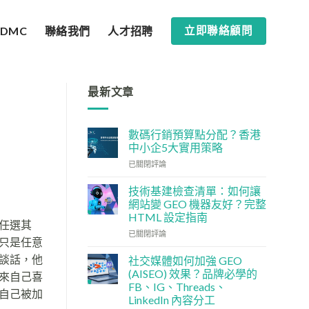
SDMC
聯絡我們
人才招聘
立即聯絡顧問
最新文章
數碼行銷預算點分配？香港
中小企5大實用策略
數
已關閉評論
碼
行
技術基建檢查清單：如何讓
銷
網站變 GEO 機器友好？完整
預
HTML 設定指南
算
任選其
技
點
已關閉評論
只是任意
術
分
基
配？
談話，他
社交媒體如何加強 GEO
建
香
(AISEO) 效果？品牌必學的
來自己喜
檢
港
FB、IG、Threads、
查
自己被加
中
LinkedIn 內容分工
清
小