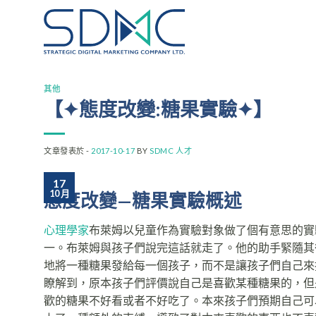
Skip
to
content
其他
【✦態度改變:糖果實驗✦】
文章發表於 -
2017-10-17
BY
SDMC 人才
17
10 月
態度改變—糖果實驗概述
心理學家
布萊姆以兒童作為實驗對象做了個有意思的實
一。布萊姆與孩子們說完這話就走了。他的助手緊隨其
地將一種糖果發給每一個孩子，而不是讓孩子們自己來
瞭解到，原本孩子們評價說自己是喜歡某種糖果的，但
歡的糖果不好看或者不好吃了。本來孩子們預期自己可