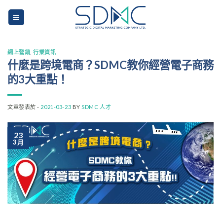
Skip
to
content
網上營銷
,
行業資訊
什麼是跨境電商？SDMC教你經營電子商務
的3大重點！
文章發表於 -
2021-03-23
BY
SDMC 人才
23
3 月