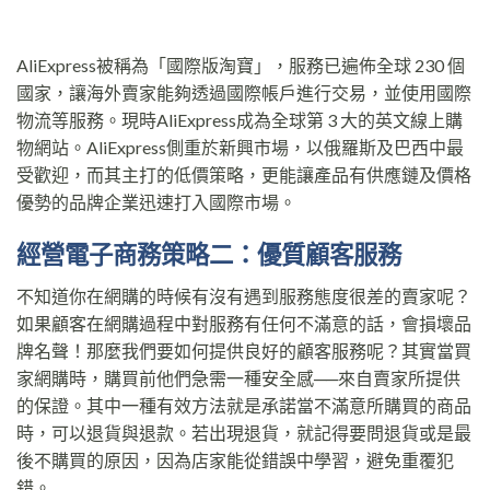
AliExpress被稱為「國際版淘寶」，服務已遍佈全球 230 個
國家，讓海外賣家能夠透過國際帳戶進行交易，並使用國際
物流等服務。現時AliExpress成為全球第 3 大的英文線上購
物網站。AliExpress側重於新興市場，以俄羅斯及巴西中最
受歡迎，而其主打的低價策略，更能讓產品有供應鏈及價格
優勢的品牌企業迅速打入國際市場。
經營電子商務策略二：優質顧客服務
不知道你在網購的時候有沒有遇到服務態度很差的賣家呢？
如果顧客在網購過程中對服務有任何不滿意的話，會損壞品
牌名聲！那麼我們要如何提供良好的顧客服務呢？其實當買
家網購時，購買前他們急需一種安全感──來自賣家所提供
的保證。其中一種有效方法就是承諾當不滿意所購買的商品
時，可以退貨與退款。若出現退貨，就記得要問退貨或是最
後不購買的原因，因為店家能從錯誤中學習，避免重覆犯
錯。