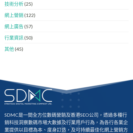
入
技術分析
(25)
際
AI
做
的
法
網上營銷
(122)
「信
任
網上廣告
(57)
名
單」？
行業資訊
(50)
其他
(45)
SDMC是一間全方位數碼營銷及
香港SEO公司
，透過多種行
銷科技洞察數碼市場大數據及行業用戶行為，為各行各業企
業提供以目標為本、度身訂造，及可持續最佳化網上營銷方