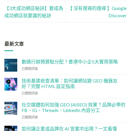
【3大成功網店秘訣】要成為
【 沒有搜尋的搜尋 】Google
成功網店就要識的秘訣
Discover
最新文章
數碼行銷預算點分配？香港中小企5大實用策略
數
已關閉評論
碼
行
技術基建檢查清單：如何讓網站變 GEO 機器友
銷
好？完整 HTML 設定指南
預
技
算
已關閉評論
術
點
基
分
社交媒體如何加強 GEO (AISEO) 效果？品牌必學的
建
配？
FB、IG、Threads、LinkedIn 內容分工
檢
香
社
已關閉評論
查
港
交
清
中
媒
單：
如何讓企業或品牌在 AI 答案中出現？一文看懂
小