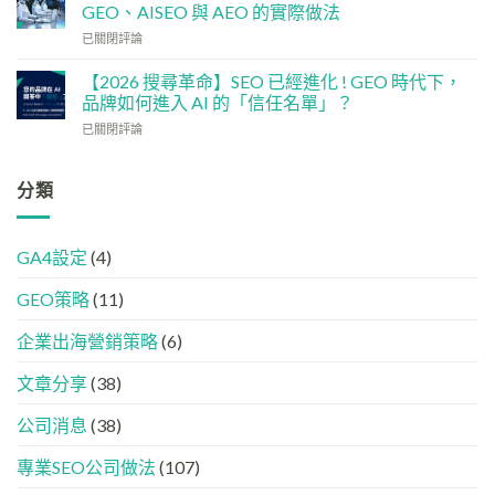
體
如
企
GEO、AISEO 與 AEO 的實際做法
如
何
5
如
已關閉評論
何
讓
大
何
加
網
實
讓
強
【2026 搜尋革命】SEO 已經進化 ! GEO 時代下，
站
用
企
GEO
品牌如何進入 AI 的「信任名單」？
變
策
業
(AISEO)
GEO
略
【2026
已關閉評論
或
效
機
搜
品
果？
器
尋
牌
品
友
革
分類
在
牌
好？
命】
AI
必
完
SEO
答
學
整
已
案
的
HTML
GA4設定
(4)
經
中
FB、
設
進
出
IG、
定
GEO策略
(11)
化
現？
Threads、
指
!
一
LinkedIn
南
GEO
企業出海營銷策略
(6)
文
內
時
看
容
代
懂
分
文章分享
(38)
下，
GEO、
工
品
AISEO
公司消息
(38)
牌
與
如
AEO
專業SEO公司做法
(107)
何
的
進
實