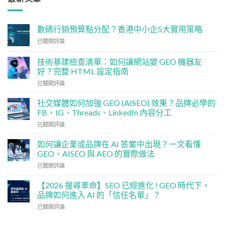
數碼行銷預算點分配？香港中小企5大實用策略
數
已關閉評論
碼
行
技術基建檢查清單：如何讓網站變 GEO 機器友
銷
好？完整 HTML 設定指南
預
技
算
已關閉評論
術
點
基
分
社交媒體如何加強 GEO (AISEO) 效果？品牌必學的
建
配？
FB、IG、Threads、LinkedIn 內容分工
檢
香
社
已關閉評論
查
港
交
清
中
媒
單：
如何讓企業或品牌在 AI 答案中出現？一文看懂
小
體
如
企
GEO、AISEO 與 AEO 的實際做法
如
何
5
如
已關閉評論
何
讓
大
何
加
網
實
讓
強
【2026 搜尋革命】SEO 已經進化 ! GEO 時代下，
站
用
企
GEO
品牌如何進入 AI 的「信任名單」？
變
策
業
(AISEO)
GEO
略
【2026
已關閉評論
或
效
機
搜
品
果？
器
尋
牌