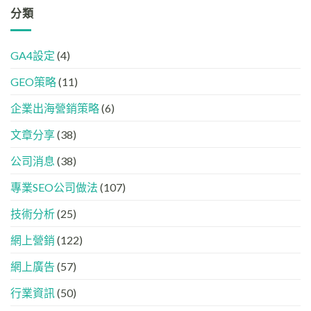
品
友
革
分類
在
牌
好？
命】
AI
必
完
SEO
答
學
整
已
案
的
HTML
GA4設定
(4)
經
中
FB、
設
進
出
IG、
定
GEO策略
(11)
化
現？
Threads、
指
!
一
LinkedIn
南
GEO
企業出海營銷策略
(6)
文
內
時
看
容
代
懂
分
文章分享
(38)
下，
GEO、
工
品
AISEO
公司消息
(38)
牌
與
如
AEO
專業SEO公司做法
(107)
何
的
進
實
入
技術分析
(25)
際
AI
做
的
法
網上營銷
(122)
「信
任
網上廣告
(57)
名
單」？
行業資訊
(50)