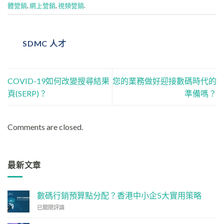
體營銷
,
網上營銷
,
視頻營銷
.
SDMC 人才
COVID-19如何改變搜尋結果
您的業務做好迎接數碼時代的
頁(SERP)？
準備嗎？
Comments are closed.
最新文章
數碼行銷預算點分配？香港中小企5大實用策略
數
已關閉評論
碼
行