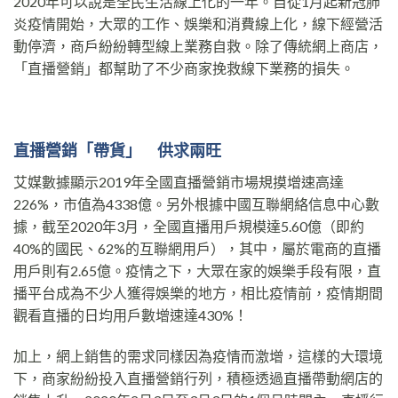
2020年可以說是全民生活線上化的一年。自從1月起新冠肺
炎疫情開始，大眾的工作、娛樂和消費線上化，線下經營活
動停濟，商戶紛紛轉型線上業務自救。除了傳統網上商店，
「直播營銷」都幫助了不少商家挽救線下業務的損失。
直播營銷「帶貨」 供求兩旺
艾媒數據顯示2019年全國直播營銷市場規摸增速高達
226%，市值為4338億。另外根據中國互聯網絡信息中心數
據，截至2020年3月，全國直播用戶規模達5.60億（即約
40%的國民、62%的互聯網用戶），其中，屬於電商的直播
用戶則有2.65億。疫情之下，大眾在家的娛樂手段有限，直
播平台成為不少人獲得娛樂的地方，相比疫情前，疫情期間
觀看直播的日均用戶數增速達430%！
加上，網上銷售的需求同樣因為疫情而激增，這樣的大環境
下，商家紛紛投入直播營銷行列，積極透過直播帶動網店的