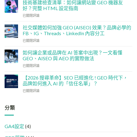
技術基建檢查清單：如何讓網站變 GEO 機器友
銷
好？完整 HTML 設定指南
預
技
算
已關閉評論
術
點
基
分
社交媒體如何加強 GEO (AISEO) 效果？品牌必學的
建
配？
FB、IG、Threads、LinkedIn 內容分工
檢
香
社
已關閉評論
查
港
交
清
中
媒
單：
如何讓企業或品牌在 AI 答案中出現？一文看懂
小
體
如
企
GEO、AISEO 與 AEO 的實際做法
如
何
5
如
已關閉評論
何
讓
大
何
加
網
實
讓
強
【2026 搜尋革命】SEO 已經進化 ! GEO 時代下，
站
用
企
GEO
品牌如何進入 AI 的「信任名單」？
變
策
業
(AISEO)
GEO
略
【2026
已關閉評論
或
效
機
搜
品
果？
器
尋
牌
品
友
革
分類
在
牌
好？
命】
AI
必
完
SEO
答
學
整
已
案
的
HTML
GA4設定
(4)
經
中
FB、
設
進
出
IG、
定