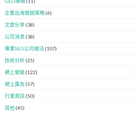
GEO策略
(11)
化
現？
Threads、
指
!
一
LinkedIn
南
GEO
企業出海營銷策略
(6)
文
內
時
看
容
代
懂
分
文章分享
(38)
下，
GEO、
工
品
AISEO
公司消息
(38)
牌
與
如
AEO
專業SEO公司做法
(107)
何
的
進
實
入
技術分析
(25)
際
AI
做
的
法
網上營銷
(122)
「信
任
網上廣告
(57)
名
單」？
行業資訊
(50)
其他
(45)