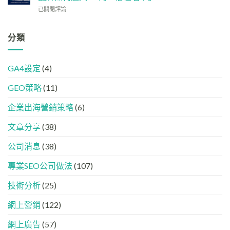
業
(AISEO)
GEO
略
【2026
已關閉評論
或
效
機
搜
品
果？
器
尋
牌
品
友
革
分類
在
牌
好？
命】
AI
必
完
SEO
答
學
整
已
案
的
HTML
GA4設定
(4)
經
中
FB、
設
進
出
IG、
定
GEO策略
(11)
化
現？
Threads、
指
!
一
LinkedIn
南
GEO
企業出海營銷策略
(6)
文
內
時
看
容
代
懂
分
文章分享
(38)
下，
GEO、
工
品
AISEO
公司消息
(38)
牌
與
如
AEO
專業SEO公司做法
(107)
何
的
進
實
入
技術分析
(25)
際
AI
做
的
法
網上營銷
(122)
「信
任
網上廣告
(57)
名