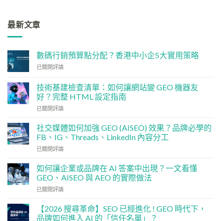
最新文章
數碼行銷預算點分配？香港中小企5大實用策略
數
已關閉評論
碼
行
技術基建檢查清單：如何讓網站變 GEO 機器友
銷
好？完整 HTML 設定指南
預
技
算
已關閉評論
術
點
基
分
社交媒體如何加強 GEO (AISEO) 效果？品牌必學的
建
配？
FB、IG、Threads、LinkedIn 內容分工
檢
香
社
已關閉評論
查
港
交
清
中
媒
單：
如何讓企業或品牌在 AI 答案中出現？一文看懂
小
體
如
企
GEO、AISEO 與 AEO 的實際做法
如
何
5
如
已關閉評論
何
讓
大
何
加
網
實
讓
強
【2026 搜尋革命】SEO 已經進化 ! GEO 時代下，
站
用
企
GEO
品牌如何進入 AI 的「信任名單」？
變
策