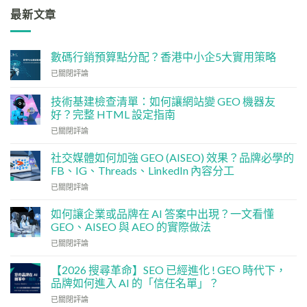
最新文章
數碼行銷預算點分配？香港中小企5大實用策略
數
已關閉評論
碼
行
技術基建檢查清單：如何讓網站變 GEO 機器友
銷
好？完整 HTML 設定指南
預
技
算
已關閉評論
術
點
基
分
社交媒體如何加強 GEO (AISEO) 效果？品牌必學的
建
配？
FB、IG、Threads、LinkedIn 內容分工
檢
香
社
已關閉評論
查
港
交
清
中
媒
單：
如何讓企業或品牌在 AI 答案中出現？一文看懂
小
體
如
企
GEO、AISEO 與 AEO 的實際做法
如
何
5
如
已關閉評論
何
讓
大
何
加
網
實
讓
強
【2026 搜尋革命】SEO 已經進化 ! GEO 時代下，
站
用
企
GEO
品牌如何進入 AI 的「信任名單」？
變
策
業
(AISEO)
GEO
略
【2026
已關閉評論
或
效
機