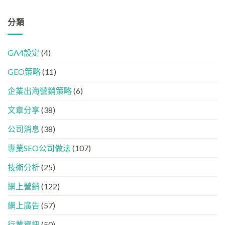
搜
品
果？
器
尋
牌
品
友
革
分類
在
牌
好？
命】
AI
必
完
SEO
答
學
整
已
案
的
HTML
GA4設定
(4)
經
中
FB、
設
進
出
IG、
定
GEO策略
(11)
化
現？
Threads、
指
!
一
LinkedIn
南
GEO
企業出海營銷策略
(6)
文
內
時
看
容
代
懂
分
文章分享
(38)
下，
GEO、
工
品
AISEO
公司消息
(38)
牌
與
如
AEO
專業SEO公司做法
(107)
何
的
進
實
入
技術分析
(25)
際
AI
做
的
法
網上營銷
(122)
「信
任
網上廣告
(57)
名
單」？
行業資訊
(50)