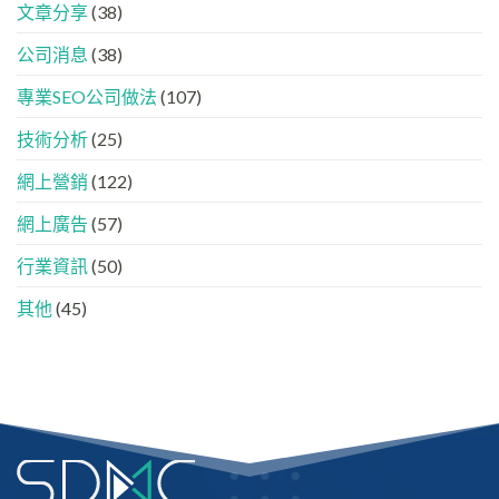
代
懂
分
文章分享
(38)
下，
GEO、
工
品
AISEO
公司消息
(38)
牌
與
如
AEO
專業SEO公司做法
(107)
何
的
進
實
入
技術分析
(25)
際
AI
做
的
法
網上營銷
(122)
「信
任
網上廣告
(57)
名
單」？
行業資訊
(50)
其他
(45)