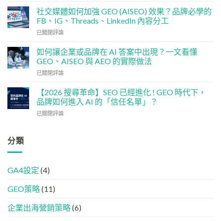
點
基
分
社交媒體如何加強 GEO (AISEO) 效果？品牌必學的
建
配？
FB、IG、Threads、LinkedIn 內容分工
檢
香
社
已關閉評論
查
港
交
清
中
媒
單：
如何讓企業或品牌在 AI 答案中出現？一文看懂
小
體
如
企
GEO、AISEO 與 AEO 的實際做法
如
何
5
如
已關閉評論
何
讓
大
何
加
網
實
讓
強
【2026 搜尋革命】SEO 已經進化 ! GEO 時代下，
站
用
企
GEO
品牌如何進入 AI 的「信任名單」？
變
策
業
(AISEO)
GEO
略
【2026
已關閉評論
或
效
機
搜
品
果？
器
尋
牌
品
友
革
分類
在
牌
好？
命】
AI
必
完
SEO
答
學
整
已
案
的
HTML
GA4設定
(4)
經
中
FB、
設
進
出
IG、
定
GEO策略
(11)
化
現？
Threads、
指
!
一
LinkedIn
南
GEO
企業出海營銷策略
(6)
文
內
時
看
容