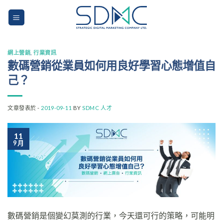
Skip
to
content
網上營銷
,
行業資訊
數碼營銷從業員如何用良好學習心態增值自
己？
文章發表於 -
2019-09-11
BY
SDMC 人才
11
9 月
數碼營銷是個變幻莫測的行業，今天還可行的策略，可能明