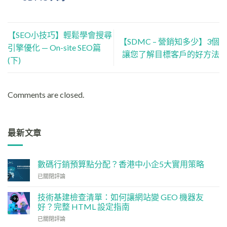
【SEO小技巧】輕鬆學會搜尋
【SDMC – 營銷知多少】3個
引擎優化 — On-site SEO篇
讓您了解目標客戶的好方法
(下)
Comments are closed.
最新文章
數碼行銷預算點分配？香港中小企5大實用策略
數
已關閉評論
碼
行
技術基建檢查清單：如何讓網站變 GEO 機器友
銷
好？完整 HTML 設定指南
預
技
算
已關閉評論
術