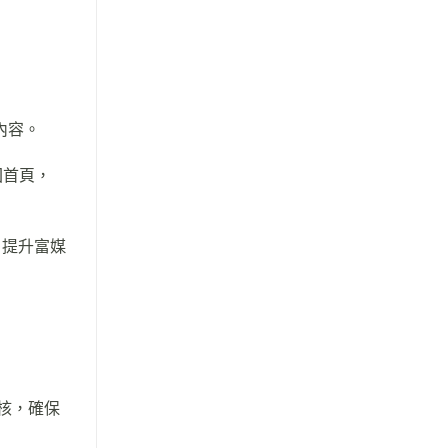
內容。
回首頁，
，提升富媒
審核，確保