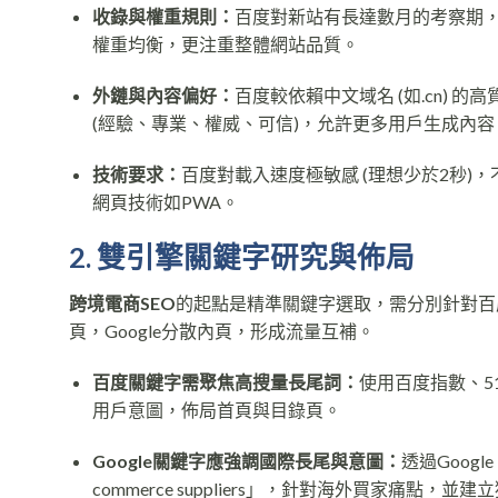
收錄與權重規則：
百度對新站有長達數月的考察期，
權重均衡，更注重整體網站品質。
外鏈與內容偏好：
百度較依賴中文域名 (如.cn) 的
(經驗、專業、權威、可信)，允許更多用戶生成內容
技術要求：
百度對載入速度極敏感 (理想少於2秒)，不善爬取
網頁技術如PWA。
2. 雙引擎關鍵字研究與佈局
跨境電商SEO
的起點是精準關鍵字選取，需分別針對百度
頁，Google分散內頁，形成流量互補。
百度關鍵字需聚焦高搜量長尾詞：
使用百度指數、5
用戶意圖，佈局首頁與目錄頁。
Google關鍵字應強調國際長尾與意圖：
透過Google 
commerce suppliers」，針對海外買家痛點，並