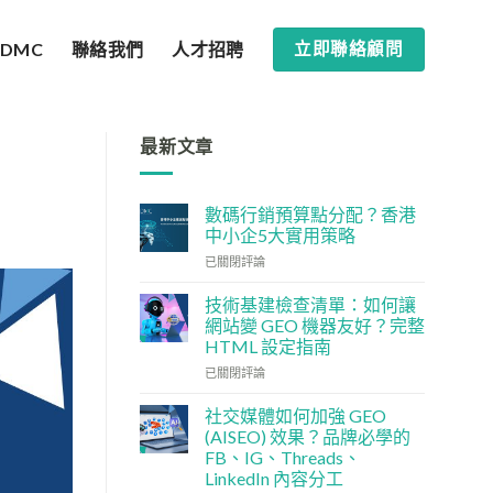
SDMC
聯絡我們
人才招聘
立即聯絡顧問
最新文章
數碼行銷預算點分配？香港
中小企5大實用策略
數
已關閉評論
碼
行
技術基建檢查清單：如何讓
銷
網站變 GEO 機器友好？完整
預
HTML 設定指南
算
技
點
已關閉評論
術
分
基
配？
社交媒體如何加強 GEO
建
香
(AISEO) 效果？品牌必學的
檢
港
FB、IG、Threads、
查
中
LinkedIn 內容分工
清
小