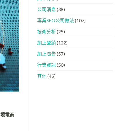
下，
AISEO
品
與
公司消息
(38)
牌
AEO
如
的
專業SEO公司做法
(107)
何
實
進
際
入
做
技術分析
(25)
AI
法
的
網上營銷
(122)
「信
任
網上廣告
(57)
名
單」？
行業資訊
(50)
其他
(45)
跨境電商