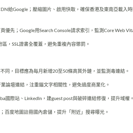
DN給Google；壓縮圖片、啟用快取，確保香港及東南亞載入時
頁優先；Google用Search Console請求索引，監測Core Web Vit
隔地區，SSL證書全覆蓋，避免重複內容懲罰。
偏好不同，目標應為每月新增20至50條高質外鏈，並監測毒連結。
行業論壇連結，注重錨文字相關性，避免過度商業化。
ba國際站、LinkedIn，建guest post與破碎連結修復，提升域權
優化海外分站；百度地圖註冊國內倉儲，提升「附近」搜尋曝光。