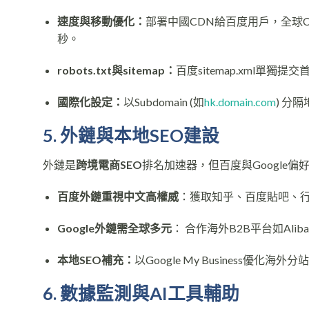
速度與移動優化：
部署中國CDN給百度用戶，全球C
秒。
robots.txt與sitemap：
百度sitemap.xml單獨提交首
國際化設定：
以Subdomain (如
hk.domain.com
) 分
5. 外鏈與本地SEO建設
外鏈是
跨境電商SEO
排名加速器，但百度與Google
百度外鏈重視中文高權威
：獲取知乎、百度貼吧、
Google外鏈需全球多元
： 合作海外B2B平台如Aliba
本地SEO補充：
以Google My Business
6. 數據監測與AI工具輔助