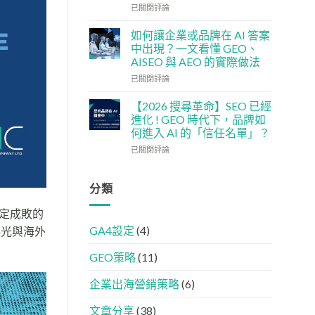
單：
企
社
已關閉評論
如
5
交
何
大
媒
如何讓企業或品牌在 AI 答案
讓
實
體
中出現？一文看懂 GEO、
網
用
如
AISEO 與 AEO 的實際做法
站
策
何
變
如
略
加
已關閉評論
GEO
何
強
機
讓
GEO
【2026 搜尋革命】SEO 已經
器
企
(AISEO)
進化 ! GEO 時代下，品牌如
友
業
效
何進入 AI 的「信任名單」？
好？
或
果？
【2026
完
品
已關閉評論
品
搜
整
牌
牌
尋
HTML
在
必
革
設
AI
分類
學
命】
定
答
的
SEO
指
案
FB、
定成敗的
已
南
中
IG、
GA4設定
(4)
曝光與海外
經
出
Threads、
進
現？
LinkedIn
GEO策略
(11)
化
一
內
!
文
容
GEO
看
分
企業出海營銷策略
(6)
時
懂
工
代
GEO、
文章分享
(38)