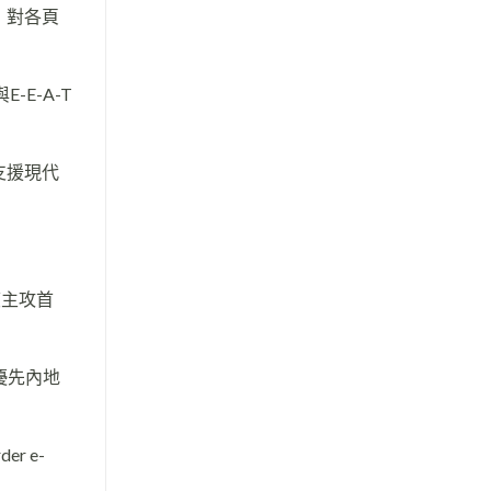
，對各頁
-E-A-T
，支援現代
度主攻首
優先內地
er e-