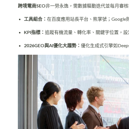
跨境電商SEO
非一勞永逸，需數據驅動迭代並每月審核
工具組合：
在百度應用站長平台、熊掌號；Google則是Ana
KPI指標：
追蹤有機流量、轉化率、關鍵字位置，設定百
2026GEO與AI優化大趨勢：
優化生成式引擎如Dee