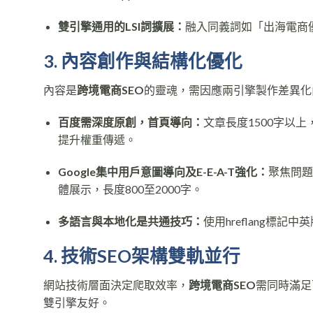
雙引擎通用的LSI詞擴展：
融入同義詞如「出海電商優
3. 內容創作與結構化優化
內容是
跨境電商SEO
的靈魂，需因應兩引擎製作差異化
百度需深度原創，首頁導向：
文章長度1500字以
提升權重傳遞。
Google集中用戶意圖導向及E-E-A-T強化：
聚焦問題
體展示，長度800至2000字。
多語言與本地化是共通技巧：
使用hreflang標
4. 技術SEO架構雙軌並行
網站技術層面決定爬取效率，
跨境電商SEO
需同時滿足百
雙引擎友好。