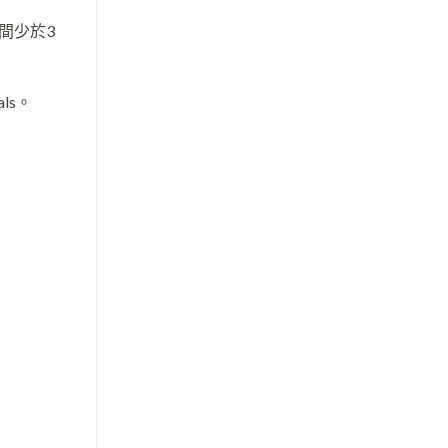
間少於3
als。
。