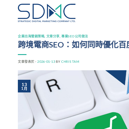
Skip
to
content
企業出海營銷策略
,
文章分享
,
專業SEO公司做法
跨境電商SEO：如何同時優化百度與
文章發表於 -
2026-01-13
BY
CHRIS TAM
13
1 月