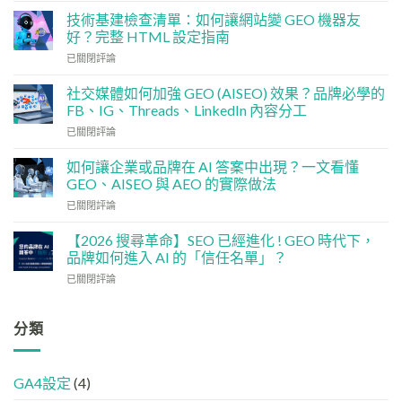
行
技術基建檢查清單：如何讓網站變 GEO 機器友
銷
好？完整 HTML 設定指南
預
技
算
已關閉評論
術
點
基
分
社交媒體如何加強 GEO (AISEO) 效果？品牌必學的
建
配？
FB、IG、Threads、LinkedIn 內容分工
檢
香
社
已關閉評論
查
港
交
清
中
媒
單：
如何讓企業或品牌在 AI 答案中出現？一文看懂
小
體
如
企
GEO、AISEO 與 AEO 的實際做法
如
何
5
如
已關閉評論
何
讓
大
何
加
網
實
讓
強
【2026 搜尋革命】SEO 已經進化 ! GEO 時代下，
站
用
企
GEO
品牌如何進入 AI 的「信任名單」？
變
策
業
(AISEO)
GEO
略
【2026
已關閉評論
或
效
機
搜
品
果？
器
尋
牌
品
友
革
分類
在
牌
好？
命】
AI
必
完
SEO
答
學
整
已
案
的
HTML
GA4設定
(4)
經
中
FB、
設
進