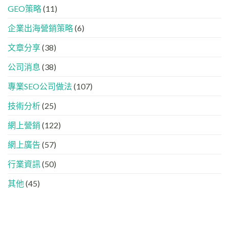
出
IG、
定
GEO策略
(11)
化
現？
Threads、
指
!
一
LinkedIn
南
GEO
企業出海營銷策略
(6)
文
內
時
看
容
代
懂
分
文章分享
(38)
下，
GEO、
工
品
AISEO
公司消息
(38)
牌
與
如
AEO
專業SEO公司做法
(107)
何
的
進
實
入
技術分析
(25)
際
AI
做
的
法
網上營銷
(122)
「信
任
網上廣告
(57)
名
單」？
行業資訊
(50)
其他
(45)