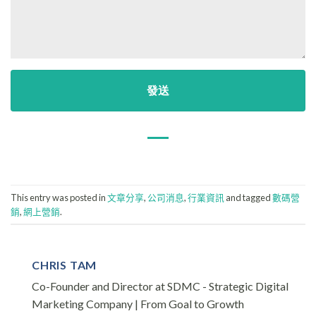
This entry was posted in
文章分享
,
公司消息
,
行業資訊
and tagged
數碼營
銷
,
網上營銷
.
CHRIS TAM
Co-Founder and Director at SDMC - Strategic Digital
Marketing Company | From Goal to Growth