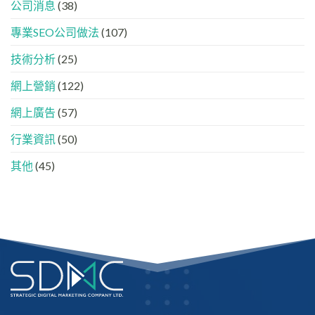
公司消息
(38)
牌
與
如
AEO
專業SEO公司做法
(107)
何
的
進
實
入
技術分析
(25)
際
AI
做
的
法
網上營銷
(122)
「信
任
網上廣告
(57)
名
單」？
行業資訊
(50)
其他
(45)