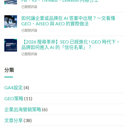
檢
香
社
已關閉評論
查
港
交
清
中
媒
單：
如何讓企業或品牌在 AI 答案中出現？一文看懂
小
體
如
企
GEO、AISEO 與 AEO 的實際做法
如
何
5
如
已關閉評論
何
讓
大
何
加
網
實
讓
強
【2026 搜尋革命】SEO 已經進化 ! GEO 時代下，
站
用
企
GEO
品牌如何進入 AI 的「信任名單」？
變
策
業
(AISEO)
GEO
略
【2026
已關閉評論
或
效
機
搜
品
果？
器
尋
牌
品
友
革
分類
在
牌
好？
命】
AI
必
完
SEO
答
學
整
已
案
的
HTML
GA4設定
(4)
經
中
FB、
設
進
出
IG、
定
GEO策略
(11)
化
現？
Threads、
指
!
一
LinkedIn
南
GEO
企業出海營銷策略
(6)
文
內
時
看
容
代
懂
分
文章分享
(38)
下，
GEO、
工
品
AISEO