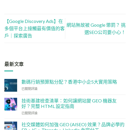
【Google Discovery Ads】在
網站無故被 Google 懲罰？ 挑
多個平台上接觸最有價值的客
選SEO公司要小心！
戶｜探索廣告
最新文章
數碼行銷預算點分配？香港中小企5大實用策略
數
已關閉評論
碼
行
技術基建檢查清單：如何讓網站變 GEO 機器友
銷
好？完整 HTML 設定指南
預
技
算
已關閉評論
術
點
基
分
社交媒體如何加強 GEO (AISEO) 效果？品牌必學的
建
配？
FB、IG、Threads、LinkedIn 內容分工