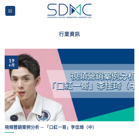
Skip
to
content
行業資訊
19
6 月
視頻營銷案例分析 — 「口紅一哥」李佳琦（中）
...