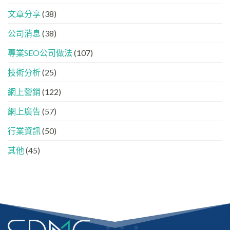
時
看
容
代
懂
分
文章分享
(38)
下，
GEO、
工
品
AISEO
公司消息
(38)
牌
與
如
AEO
專業SEO公司做法
(107)
何
的
進
實
入
技術分析
(25)
際
AI
做
的
法
網上營銷
(122)
「信
任
網上廣告
(57)
名
單」？
行業資訊
(50)
其他
(45)