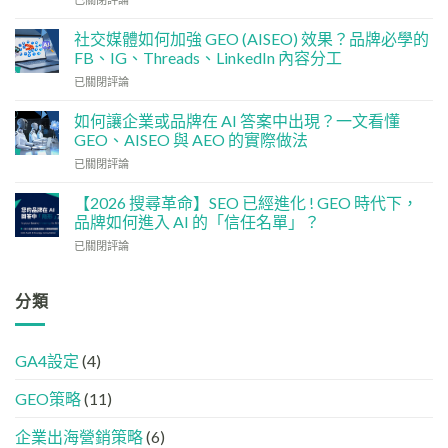
術
點
基
分
社交媒體如何加強 GEO (AISEO) 效果？品牌必學的
建
配？
FB、IG、Threads、LinkedIn 內容分工
檢
香
社
已關閉評論
查
港
交
清
中
媒
單：
如何讓企業或品牌在 AI 答案中出現？一文看懂
小
體
如
企
GEO、AISEO 與 AEO 的實際做法
如
何
5
如
已關閉評論
何
讓
大
何
加
網
實
讓
強
【2026 搜尋革命】SEO 已經進化 ! GEO 時代下，
站
用
企
GEO
品牌如何進入 AI 的「信任名單」？
變
策
業
(AISEO)
GEO
略
【2026
已關閉評論
或
效
機
搜
品
果？
器
尋
牌
品
友
革
分類
在
牌
好？
命】
AI
必
完
SEO
答
學
整
已
案
的
HTML
GA4設定
(4)
經
中
FB、
設
進
出
IG、
定
GEO策略
(11)
化
現？
Threads、
指
!
一
LinkedIn
南
GEO
企業出海營銷策略
(6)
文
內