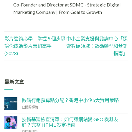
Co-Founder and Director at SDMC - Strategic Digital
Marketing Company | From Goal to Growth
影片營銷必學！掌握 5 個步驟
中小企業支援與諮詢中心「探
讓你成為影片營銷高手
索數碼領域：數碼轉型和營銷
(2023)
指南」
最新文章
數碼行銷預算點分配？香港中小企5大實用策略
數
已關閉評論
碼
行
技術基建檢查清單：如何讓網站變 GEO 機器友
銷
好？完整 HTML 設定指南
預
技
算
已關閉評論