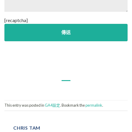
[recaptcha]
This entry was posted in
GA4設定
. Bookmark the
permalink
.
CHRIS TAM