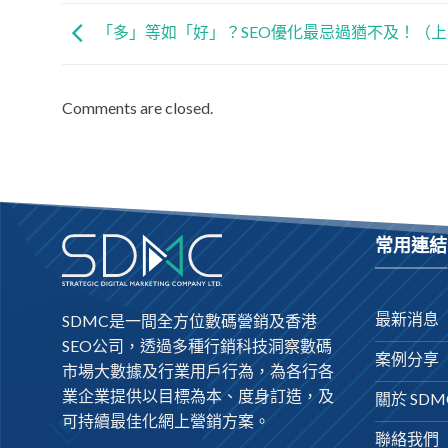
「多」等如「好」？SEO優化最忌過猶不及！（上
Comments are closed.
常用連結
最新消息
SDMC是一間全方位數碼營銷及
香港
SEO公司
，透過多種行銷科技洞察數碼
案例分享
市場大數據及行業用戶行為，為各行各
業企業提供以目標為本、度身訂造，及
關於 SDM
可持續最佳化網上營銷方案。
聯絡我們