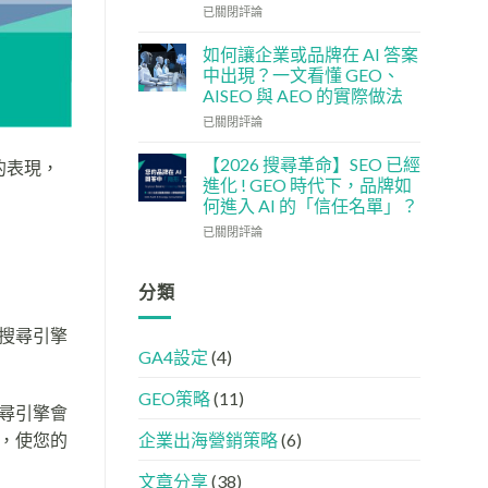
單：
企
社
已關閉評論
如
5
交
何
大
媒
如何讓企業或品牌在 AI 答案
讓
實
體
中出現？一文看懂 GEO、
網
用
如
AISEO 與 AEO 的實際做法
站
策
何
變
如
略
加
已關閉評論
GEO
何
強
機
讓
GEO
【2026 搜尋革命】SEO 已經
的表現，
器
企
(AISEO)
進化 ! GEO 時代下，品牌如
友
業
效
何進入 AI 的「信任名單」？
好？
或
果？
【2026
完
品
已關閉評論
品
搜
整
牌
牌
尋
HTML
在
必
革
設
AI
分類
學
命】
定
答
的
SEO
指
案
FB、
搜尋引擎
已
南
中
IG、
GA4設定
(4)
經
出
Threads、
進
現？
LinkedIn
GEO策略
(11)
化
一
內
尋引擎會
!
文
容
GEO
看
分
，使您的
企業出海營銷策略
(6)
時
懂
工
代
GEO、
文章分享
(38)