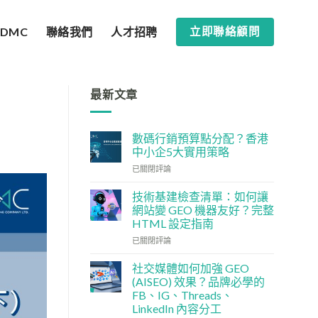
SDMC
聯絡我們
人才招聘
立即聯絡顧問
最新文章
數碼行銷預算點分配？香港
中小企5大實用策略
數
已關閉評論
碼
行
技術基建檢查清單：如何讓
銷
網站變 GEO 機器友好？完整
預
HTML 設定指南
算
技
點
已關閉評論
術
分
基
配？
社交媒體如何加強 GEO
建
香
(AISEO) 效果？品牌必學的
檢
港
FB、IG、Threads、
查
中
LinkedIn 內容分工
清
小