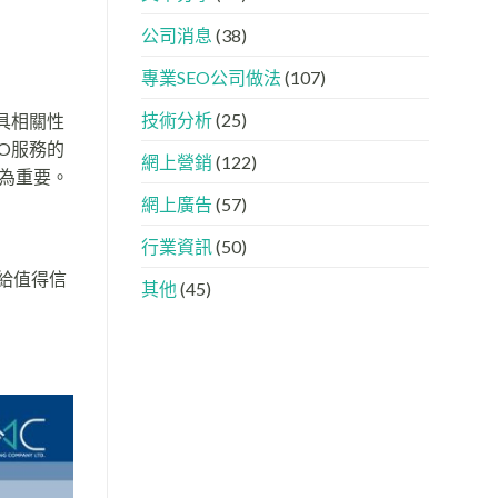
下，
AISEO
品
與
公司消息
(38)
牌
AEO
如
的
專業SEO公司做法
(107)
何
實
進
際
入
做
技術分析
(25)
具相關性
AI
法
O服務的
的
網上營銷
(122)
「信
為重要。
任
網上廣告
(57)
名
單」？
行業資訊
(50)
給值得信
其他
(45)