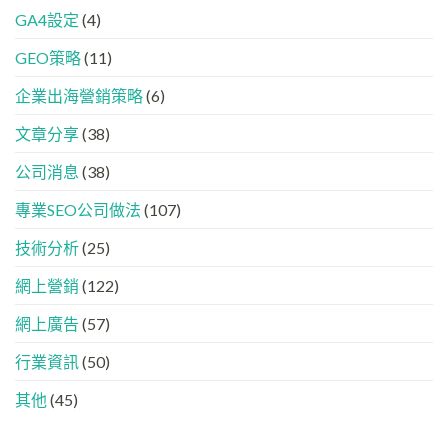
已
案
的
HTML
GA4設定
(4)
經
中
FB、
設
進
出
IG、
定
GEO策略
(11)
化
現？
Threads、
指
!
一
LinkedIn
南
GEO
企業出海營銷策略
(6)
文
內
時
看
容
代
懂
分
文章分享
(38)
下，
GEO、
工
品
AISEO
公司消息
(38)
牌
與
如
AEO
專業SEO公司做法
(107)
何
的
進
實
入
技術分析
(25)
際
AI
做
的
法
網上營銷
(122)
「信
任
網上廣告
(57)
名
單」？
行業資訊
(50)
其他
(45)