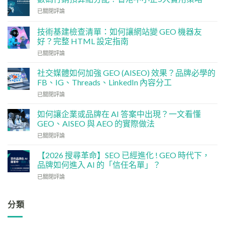
數
已關閉評論
碼
行
技術基建檢查清單：如何讓網站變 GEO 機器友
銷
好？完整 HTML 設定指南
預
技
算
已關閉評論
術
點
基
分
社交媒體如何加強 GEO (AISEO) 效果？品牌必學的
建
配？
FB、IG、Threads、LinkedIn 內容分工
檢
香
社
已關閉評論
查
港
交
清
中
媒
單：
如何讓企業或品牌在 AI 答案中出現？一文看懂
小
體
如
企
GEO、AISEO 與 AEO 的實際做法
如
何
5
如
已關閉評論
何
讓
大
何
加
網
實
讓
強
【2026 搜尋革命】SEO 已經進化 ! GEO 時代下，
站
用
企
GEO
品牌如何進入 AI 的「信任名單」？
變
策
業
(AISEO)
GEO
略
【2026
已關閉評論
或
效
機
搜
品
果？
器
尋
牌
品
友
革
分類
在
牌
好？
命】
AI
必
完
SEO
答
學
整