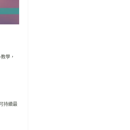
多教學，
)可持續最