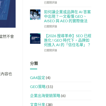
單：
企
社
已關閉評論
如
5
交
何
大
媒
如何讓企業或品牌在 AI 答案
讓
實
體
中出現？一文看懂 GEO、
網
用
如
AISEO 與 AEO 的實際做法
站
策
何
變
如
略
加
已關閉評論
GEO
何
強
機
讓
GEO
【2026 搜尋革命】SEO 已經
當然不會
器
企
(AISEO)
進化 ! GEO 時代下，品牌如
友
業
效
何進入 AI 的「信任名單」？
好？
或
果？
【2026
完
品
已關閉評論
品
搜
整
牌
牌
尋
HTML
在
必
革
設
AI
分類
學
命】
定
答
的
SEO
指
案
FB、
頁內容也
已
南
中
IG、
GA4設定
(4)
經
出
Threads、
進
現？
LinkedIn
GEO策略
(11)
化
一
內
!
文
容
GEO
看
分
企業出海營銷策略
(6)
時
懂
工
代
GEO、
文章分享
(38)