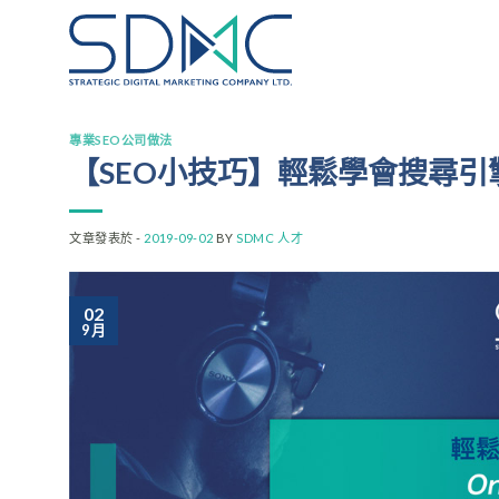
Skip
to
content
專業SEO公司做法
【SEO小技巧】輕鬆學會搜尋引擎優化 
文章發表於 -
2019-09-02
BY
SDMC 人才
02
9 月