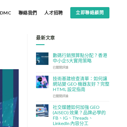
SDMC
聯絡我們
人才招聘
立即聯絡顧問
最新文章
數碼行銷預算點分配？香港
中小企5大實用策略
數
已關閉評論
碼
行
技術基建檢查清單：如何讓
銷
網站變 GEO 機器友好？完整
預
HTML 設定指南
算
技
點
已關閉評論
術
分
基
配？
社交媒體如何加強 GEO
建
香
(AISEO) 效果？品牌必學的
檢
港
FB、IG、Threads、
查
中
LinkedIn 內容分工
清
小