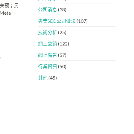
下，
AISEO
不美觀；另
品
與
公司消息
(38)
牌
AEO
eta
如
的
專業SEO公司做法
(107)
何
實
進
際
入
做
技術分析
(25)
AI
法
的
網上營銷
(122)
「信
任
網上廣告
(57)
名
單」？
行業資訊
(50)
其他
(45)