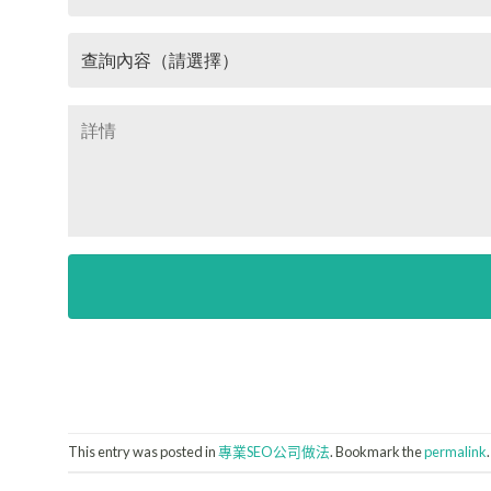
This entry was posted in
專業SEO公司做法
. Bookmark the
permalink
.