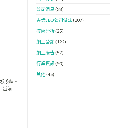
下，
AISEO
品
與
公司消息
(38)
牌
AEO
如
的
專業SEO公司做法
(107)
何
實
進
際
入
做
技術分析
(25)
AI
法
的
網上營銷
(122)
「信
任
網上廣告
(57)
名
單」？
行業資訊
(50)
其他
(45)
模板系統。
能。當前