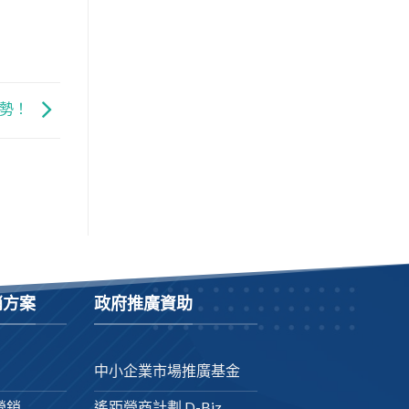
趨勢！
銷方案
政府推廣資助
中小企業市場推廣基金
營銷
遙距營商計劃 D-Biz