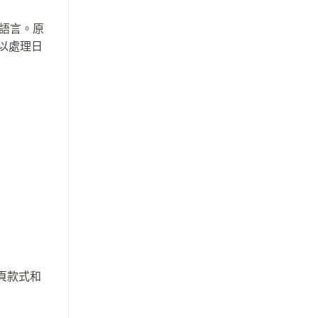
編寫語言。原
以處理日
網頁款式和