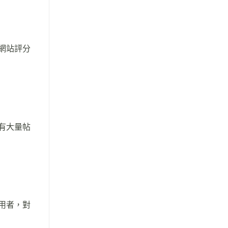
為網站評分
區有大量帖
使用者，對