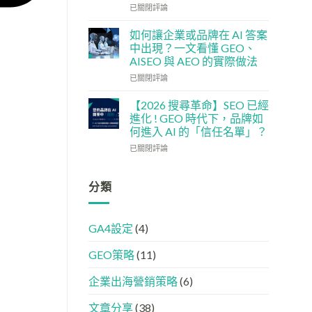
單：
企
社
已關閉評論
如
5
交
何
大
媒
如何讓企業或品牌在 AI 答案
讓
實
體
中出現？一文看懂 GEO、
網
用
如
AISEO 與 AEO 的實際做法
站
策
何
變
如
略
加
已關閉評論
GEO
何
強
機
讓
GEO
【2026 搜尋革命】SEO 已經
器
企
(AISEO)
進化 ! GEO 時代下，品牌如
友
業
效
何進入 AI 的「信任名單」？
好？
或
果？
【2026
完
品
已關閉評論
品
搜
整
牌
牌
尋
HTML
在
必
革
設
AI
分類
學
命】
定
答
的
SEO
指
案
FB、
已
南
中
IG、
GA4設定
(4)
經
出
Threads、
進
現？
LinkedIn
GEO策略
(11)
化
一
內
!
文
容
GEO
看
分
企業出海營銷策略
(6)
時
懂
工
代
GEO、
文章分享
(38)