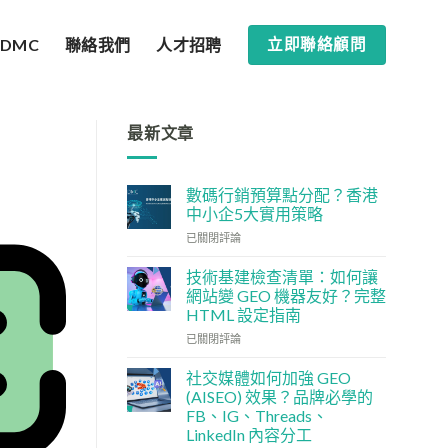
SDMC
聯絡我們
人才招聘
立即聯絡顧問
最新文章
數碼行銷預算點分配？香港
中小企5大實用策略
數
已關閉評論
碼
行
技術基建檢查清單：如何讓
銷
網站變 GEO 機器友好？完整
預
HTML 設定指南
算
技
點
已關閉評論
術
分
基
配？
社交媒體如何加強 GEO
建
香
(AISEO) 效果？品牌必學的
檢
港
FB、IG、Threads、
查
中
LinkedIn 內容分工
清
小