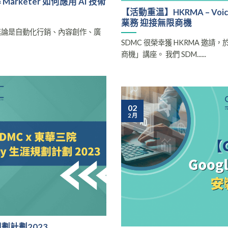
arketer 如何應用 AI 技術
【活動重溫】HKRMA – Voice 
業務 迎接無限商機
無論是自動化行銷、內容創作、廣
SDMC 很榮幸獲 HKRMA 邀請
商機」講座。 我們 SDM......
02
2 月
劃計劃2023