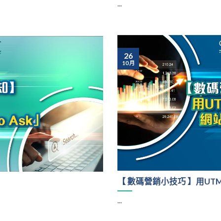
...
26
10 月
【 數碼營銷小技巧 】用U
...