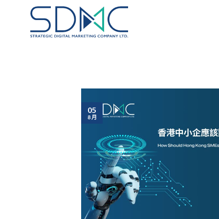
Skip
to
content
05
8 月