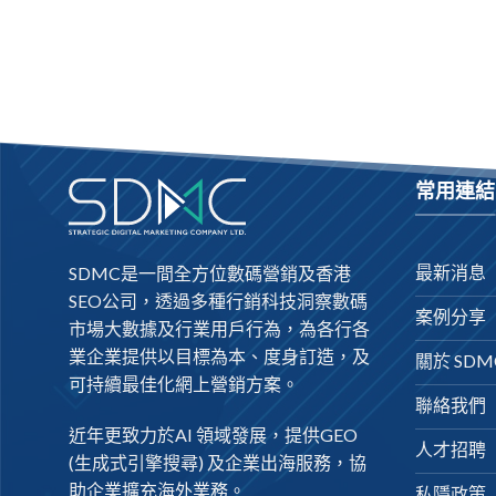
常用連結
最新消息
SDMC是一間全方位數碼營銷及
香港
SEO公司
，透過多種行銷科技洞察數碼
案例分享
市場大數據及行業用戶行為，為各行各
業企業提供以目標為本、度身訂造，及
關於 SDM
可持續最佳化網上營銷方案。
聯絡我們
近年更致力於AI 領域發展，提供
GEO
人才招聘
(生成式引擎搜尋) 及
企業出海
服務，協
助企業擴充海外業務。
私隱政策