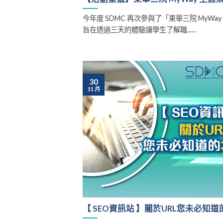
今年度 SDMC 再次參與了「東華三院 MyW
旨在透過三天的體驗讓學生了解職......
30
11 月
【 SEO資訊站 】關於URL您未必知道