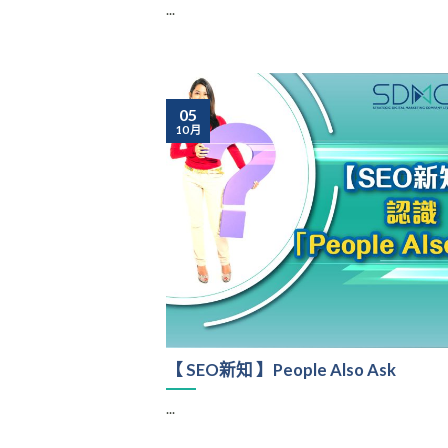
...
05
10 月
【 SEO新知 】People Also Ask
...