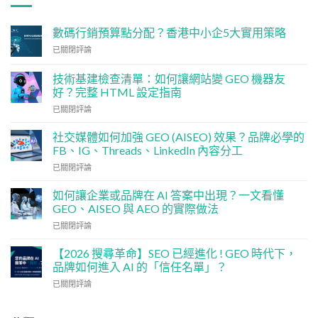
數碼行銷預算點分配？香港中小企5大實用策略
數
已關閉評論
碼
行
技術基建檢查清單：如何讓網站變 GEO 機器友
銷
好？完整 HTML 設定指南
預
技
算
已關閉評論
術
點
基
分
社交媒體如何加強 GEO (AISEO) 效果？品牌必學的
建
配？
FB、IG、Threads、LinkedIn 內容分工
檢
香
社
已關閉評論
查
港
交
清
中
媒
單：
如何讓企業或品牌在 AI 答案中出現？一文看懂
小
體
如
企
GEO、AISEO 與 AEO 的實際做法
如
何
5
如
已關閉評論
何
讓
大
何
加
網
實
讓
強
【2026 搜尋革命】SEO 已經進化 ! GEO 時代下，
站
用
企
GEO
品牌如何進入 AI 的「信任名單」？
變
策
業
(AISEO)
GEO
略
【2026
已關閉評論
或
效
機
搜
品
果？
器
尋
牌
品
友