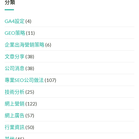
革
分類
在
牌
好？
命】
AI
必
完
SEO
答
學
整
已
案
的
HTML
GA4設定
(4)
經
中
FB、
設
進
出
IG、
定
GEO策略
(11)
化
現？
Threads、
指
!
一
LinkedIn
南
GEO
企業出海營銷策略
(6)
文
內
時
看
容
代
懂
分
文章分享
(38)
下，
GEO、
工
品
AISEO
公司消息
(38)
牌
與
如
AEO
專業SEO公司做法
(107)
何
的
進
實
入
技術分析
(25)
際
AI
做
的
法
網上營銷
(122)
「信
任
網上廣告
(57)
名
單」？
行業資訊
(50)
其他
(45)