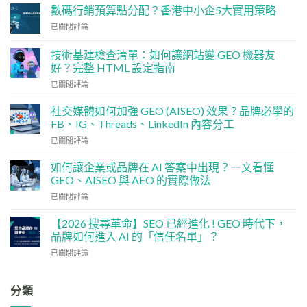
數碼行銷預算點分配？香港中小企5大實用策略
數
已關閉評論
碼
行
技術基建檢查清單：如何讓網站變 GEO 機器友
銷
好？完整 HTML 設定指南
預
技
算
已關閉評論
術
點
基
分
社交媒體如何加強 GEO (AISEO) 效果？品牌必學的
建
配？
FB、IG、Threads、LinkedIn 內容分工
檢
香
社
已關閉評論
查
港
交
清
中
媒
單：
如何讓企業或品牌在 AI 答案中出現？一文看懂
小
體
如
企
GEO、AISEO 與 AEO 的實際做法
如
何
5
如
已關閉評論
何
讓
大
何
加
網
實
讓
強
【2026 搜尋革命】SEO 已經進化 ! GEO 時代下，
站
用
企
GEO
品牌如何進入 AI 的「信任名單」？
變
策
業
(AISEO)
GEO
略
【2026
已關閉評論
或
效
機
搜
品
果？
器
尋
牌
品
友
革
分類
在
牌
好？
命】
AI
必
完