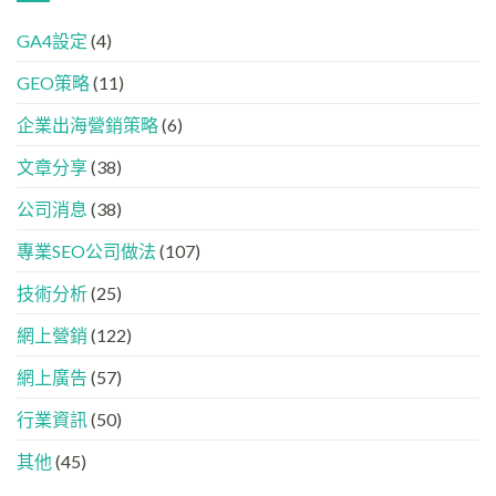
SEO
答
學
整
已
案
的
HTML
GA4設定
(4)
經
中
FB、
設
進
出
IG、
定
GEO策略
(11)
化
現？
Threads、
指
!
一
LinkedIn
南
GEO
企業出海營銷策略
(6)
文
內
時
看
容
代
懂
分
文章分享
(38)
下，
GEO、
工
品
AISEO
公司消息
(38)
牌
與
如
AEO
專業SEO公司做法
(107)
何
的
進
實
入
技術分析
(25)
際
AI
做
的
法
網上營銷
(122)
「信
任
網上廣告
(57)
名
單」？
行業資訊
(50)
其他
(45)