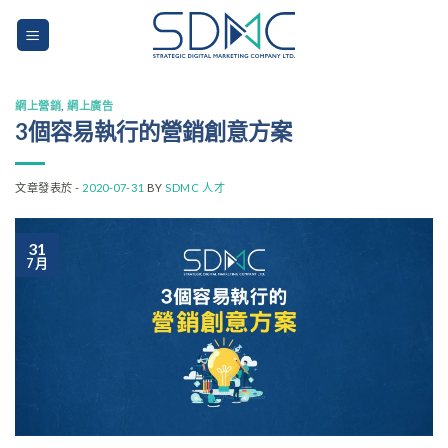
Skip
to
content
網上營銷
,
網上廣告
3個容易執行的營銷創意方案
文章發表於 -
2020-07-31
BY
SDMC 人才
31
7 月