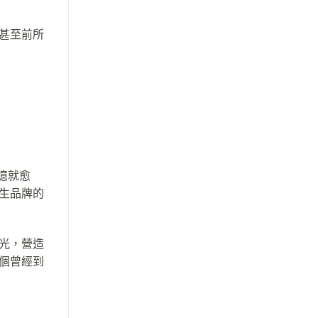
甚至前所
記憶就愈
生品牌的
光，營造
個曾經到