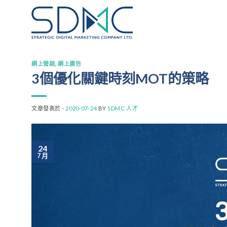
Skip
to
content
網上營銷
,
網上廣告
3個優化關鍵時刻MOT的策略
文章發表於 -
2020-07-24
BY
SDMC 人才
24
7 月