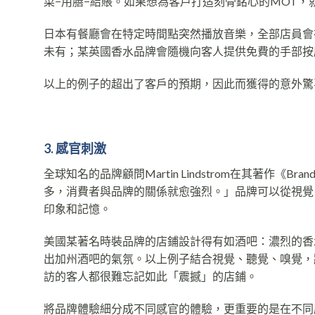
菜−用膳−結賬。如果想為客戶打造刻骨銘心的MOT，
日本有餐廳會在特定時間點突然播放音樂，全部店員會
未有；某英國香水品牌會隨機向客人提供免費的手部按
以上的例子的超出了客戶的預期，因此而獲得的意外驚
3. 感官刺激
全球知名的品牌顧問Martin Lindstrom在其著作《
多，消費者與品牌的關係就愈強烈。」品牌可以從視覺
印象和記憶。
美國某著名時裝品牌的店鋪設計得有如酒吧：濃烈的香
出加州酒吧的氣氛。以上例子結合視覺、聽覺、嗅覺，
訪的客人都很難忘記如此「震撼」的店鋪。
將品牌體驗細分成不同感官的體驗，更重要的是在不同