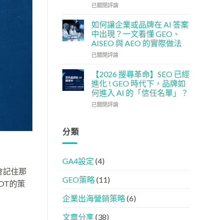
單：
企
社
已關閉評論
如
5
交
何
大
媒
如何讓企業或品牌在 AI 答案
讓
實
體
中出現？一文看懂 GEO、
網
用
如
AISEO 與 AEO 的實際做法
站
策
何
變
如
略
加
已關閉評論
GEO
何
強
機
讓
GEO
【2026 搜尋革命】SEO 已經
器
企
(AISEO)
進化 ! GEO 時代下，品牌如
友
業
效
何進入 AI 的「信任名單」？
好？
或
果？
【2026
完
品
已關閉評論
品
搜
整
牌
牌
尋
HTML
在
必
革
設
AI
分類
學
命】
定
答
的
SEO
指
案
FB、
已
南
中
IG、
GA4設定
(4)
經
出
Threads、
會記住那
進
現？
LinkedIn
GEO策略
(11)
化
一
內
OT的策
!
文
容
GEO
看
分
企業出海營銷策略
(6)
時
懂
工
代
GEO、
文章分享
(38)