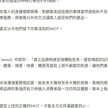
就要在適當的時候打破他們的預期。
在客人的身邊唱歌跳舞，對顧客來說這樣的事情當然是始料不及
摩服務，用嗅覺以外的方式讓客人感受他們的產品。
喜足以令他們留下印象深刻的MOT。
Brand Sense》中提到：「建立品牌時感官接觸點愈多，感官喚起的
、聽覺、嗅覺、味覺、觸覺等感官上提升顧客的刺激，讓他們產
水味瀰漫著整個店面，能有多大聲就有多大聲的音樂，昏暗的燈
將品牌形象強而有力地植入消費者每一次的到店體驗，基本上每
感官上找到正確的MOT，才能全方位俘虜顧客的心。