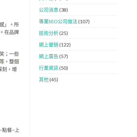
下，
AISEO
品
與
公司消息
(38)
牌
AEO
如
的
專業SEO公司做法
(107)
何
實
式感」。所
進
際
。在品牌
入
做
技術分析
(25)
AI
法
的
網上營銷
(122)
「信
任
笑；一些
網上廣告
(57)
名
等，整個
單」？
行業資訊
(50)
深刻，增
其他
(45)
−點餐−上