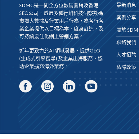
最新消息
SDMC是一間全方位數碼營銷及
香港
SEO公司
，透過多種行銷科技洞察數碼
案例分享
市場大數據及行業用戶行為，為各行各
業企業提供以目標為本、度身訂造，及
關於 SDM
可持續最佳化網上營銷方案。
聯絡我們
近年更致力於AI 領域發展，提供
GEO
人才招聘
(生成式引擎搜尋) 及
企業出海
服務，協
助企業擴充海外業務。
私隱政策
Copyright 2026 ©
SDMC