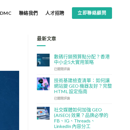
SDMC
聯絡我們
人才招聘
立即聯絡顧問
最新文章
數碼行銷預算點分配？香港
中小企5大實用策略
數
已關閉評論
碼
行
技術基建檢查清單：如何讓
銷
網站變 GEO 機器友好？完整
預
HTML 設定指南
算
技
點
已關閉評論
術
分
基
配？
社交媒體如何加強 GEO
建
香
(AISEO) 效果？品牌必學的
檢
港
FB、IG、Threads、
查
中
LinkedIn 內容分工
清
小