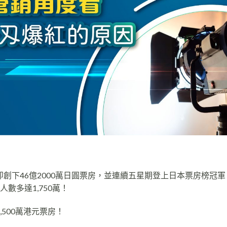
創下46億2000萬日圓票房，並連續五星期登上日本票房榜冠
人數多達1,750萬！
500萬港元票房！