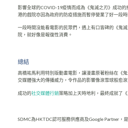
影響全球的COVID-19疫情而成為《鬼滅之刃》成
港的戲院亦因為政府的防疫措施而暫停營業了好一段時
一段時間沒能看電影的民眾們，遇上有口皆碑的《鬼滅
院，就好像是報復性消費。
總結
高橋祐馬利用特別版動畫電影，讓漫畫原著粉絲在《鬼
交媒體強大的傳播威力，令作品的影響像滾雪球般愈滾
成功的
社交媒體行銷
策略加上天時地利，最終成就了《
SDMC為HKTDC認可服務供應商及Google Partn