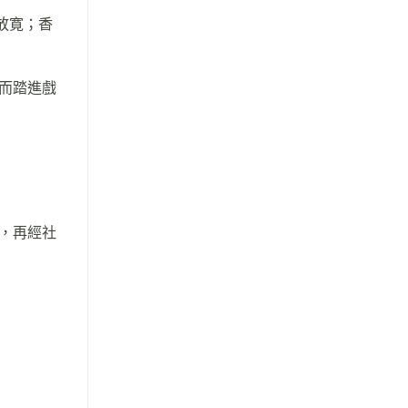
放寛；香
而踏進戲
，再經社