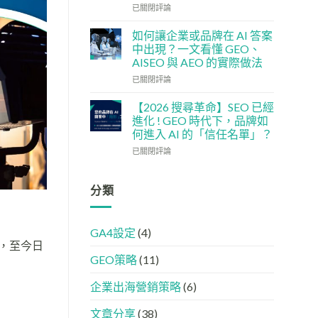
單：
企
社
已關閉評論
如
5
交
何
大
媒
如何讓企業或品牌在 AI 答案
讓
實
體
中出現？一文看懂 GEO、
網
用
如
AISEO 與 AEO 的實際做法
站
策
何
變
如
略
加
已關閉評論
GEO
何
強
機
讓
GEO
【2026 搜尋革命】SEO 已經
器
企
(AISEO)
進化 ! GEO 時代下，品牌如
友
業
效
何進入 AI 的「信任名單」？
好？
或
果？
【2026
完
品
已關閉評論
品
搜
整
牌
牌
尋
HTML
在
必
革
設
AI
分類
學
命】
定
答
的
SEO
指
案
FB、
已
南
中
IG、
GA4設定
(4)
經
出
Threads、
軍，至今日
進
現？
LinkedIn
GEO策略
(11)
化
一
內
!
文
容
GEO
看
分
企業出海營銷策略
(6)
時
懂
工
代
GEO、
文章分享
(38)