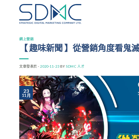
Skip
to
content
網上營銷
【 趣味新聞 】從營銷角度看鬼
文章發表於 -
2020-11-23
BY
SDMC 人才
23
11 月