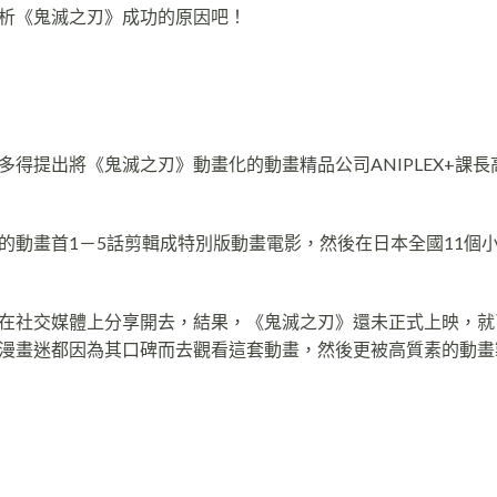
析《鬼滅之刃》成功的原因吧！
得提出將《鬼滅之刃》動畫化的動畫精品公司ANIPLEX+課長
的動畫首1－5話剪輯成特別版動畫電影，然後在日本全國11個
在社交媒體上分享開去，結果，《鬼滅之刃》還未正式上映，就
漫畫迷都因為其口碑而去觀看這套動畫，然後更被高質素的動畫