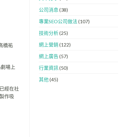
下，
AISEO
品
與
公司消息
(38)
牌
AEO
如
的
專業SEO公司做法
(107)
何
實
進
際
入
做
技術分析
(25)
AI
法
的
網上營銷
(122)
高橋祐
「信
任
網上廣告
(57)
名
單」？
小劇場上
行業資訊
(50)
其他
(45)
已經在社
製作吸