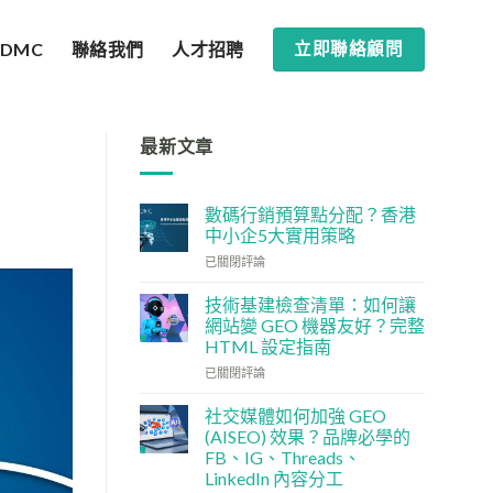
SDMC
聯絡我們
人才招聘
立即聯絡顧問
最新文章
數碼行銷預算點分配？香港
中小企5大實用策略
數
已關閉評論
碼
行
技術基建檢查清單：如何讓
銷
網站變 GEO 機器友好？完整
預
HTML 設定指南
算
技
點
已關閉評論
術
分
基
配？
社交媒體如何加強 GEO
建
香
(AISEO) 效果？品牌必學的
檢
港
FB、IG、Threads、
查
中
LinkedIn 內容分工
清
小