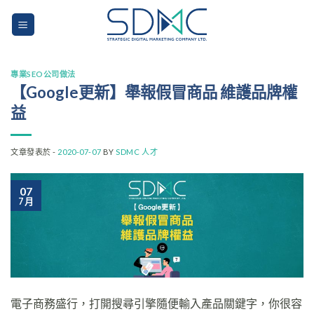
Skip
to
content
專業SEO公司做法
【Google更新】舉報假冒商品 維護品牌權
益
文章發表於 -
2020-07-07
BY
SDMC 人才
07
7 月
電子商務盛行，打開搜尋引擎隨便輸入產品關鍵字，你很容