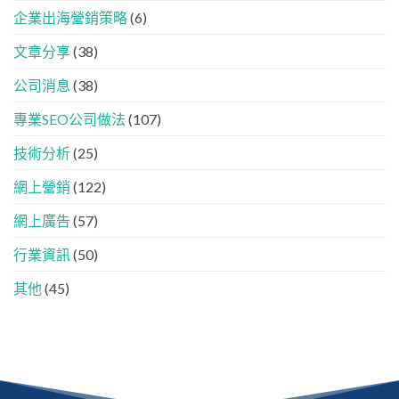
LinkedIn
南
GEO
企業出海營銷策略
(6)
文
內
時
看
容
代
懂
分
文章分享
(38)
下，
GEO、
工
品
AISEO
公司消息
(38)
牌
與
如
AEO
專業SEO公司做法
(107)
何
的
進
實
入
技術分析
(25)
際
AI
做
的
法
網上營銷
(122)
「信
任
網上廣告
(57)
名
單」？
行業資訊
(50)
其他
(45)