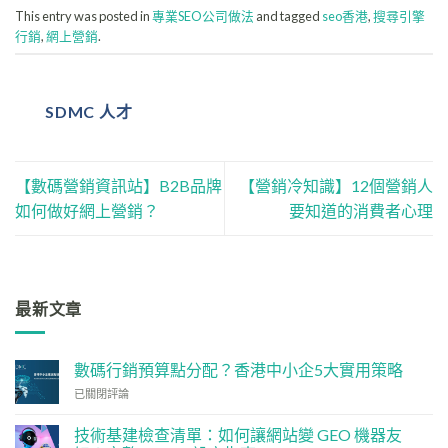
This entry was posted in
專業SEO公司做法
and tagged
seo香港
,
搜尋引擎
行銷
,
網上營銷
.
SDMC 人才
【數碼營銷資訊站】B2B品牌
【營銷冷知識】12個營銷人
如何做好網上營銷？
要知道的消費者心理
最新文章
數碼行銷預算點分配？香港中小企5大實用策略
數
已關閉評論
碼
行
技術基建檢查清單：如何讓網站變 GEO 機器友
銷