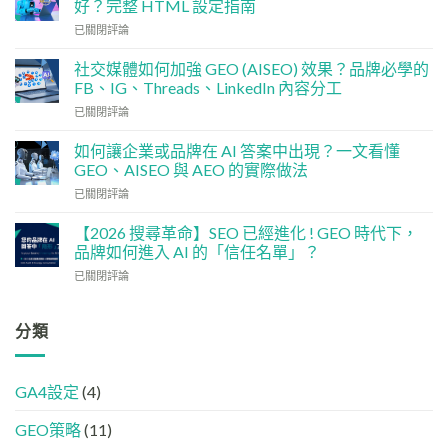
好？完整 HTML 設定指南
預
技
算
已關閉評論
術
點
基
分
社交媒體如何加強 GEO (AISEO) 效果？品牌必學的
建
配？
FB、IG、Threads、LinkedIn 內容分工
檢
香
社
已關閉評論
查
港
交
清
中
媒
單：
如何讓企業或品牌在 AI 答案中出現？一文看懂
小
體
如
企
GEO、AISEO 與 AEO 的實際做法
如
何
5
如
已關閉評論
何
讓
大
何
加
網
實
讓
強
【2026 搜尋革命】SEO 已經進化 ! GEO 時代下，
站
用
企
GEO
品牌如何進入 AI 的「信任名單」？
變
策
業
(AISEO)
GEO
略
【2026
已關閉評論
或
效
機
搜
品
果？
器
尋
牌
品
友
革
分類
在
牌
好？
命】
AI
必
完
SEO
答
學
整
已
案
的
HTML
GA4設定
(4)
經
中
FB、
設
進
出
IG、
定
GEO策略
(11)
化
現？
Threads、
指
!
一