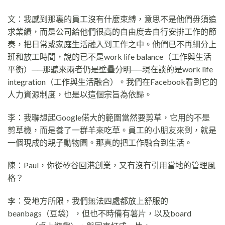
文：我感到那裏的員工沒有什麼束縛，意思不是他們毋須追
求業績，而是公司給他們很高的自由度去自行安排工作的節
奏，把日常或家庭生活融入到工作之中。他們已不再細分上
班和放工時間，說的已不是work life balance（工作與生活
平衡）──那聽來兩者仍是壁壘分明──現在談的是work life
integration（工作與生活融合）。我們在Facebook看到它的
人力資源制度，也是以這個宗旨為依歸。
李：我聯想起Google偌大的範圍當然要剪草，它用的不是
剪草機，而是養了一群羊來吃草。員工的小朋友來到，就是
一個現成的親子動物園。那真的把工作融合到生活。
陳：Paul，你從矽谷回港創業，又有沒有引用當地的管理風
格？
李：受地方所限，我們無法四處都放上舒服的
beanbags（豆袋），但也不時備有薯片，以及board