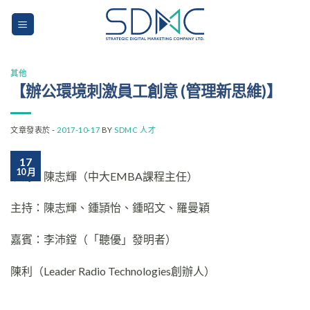
Skip
to
content
其他
【辦公環境刺激員工創意 (管理新思維)】
文章發表於 -
2017-10-17
BY
SDMC 人才
17
10 月
統籌：陳志輝（中大EMBA課程主任）
主持：陳志輝、鍾頴怡、鍾昭文、羅曼穎
嘉賓：李沛鏜（「聽優」發明者）
陳利（Leader Radio Technologies創辦人）