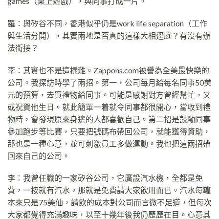
games（桌上遊戲），與同事打成一片。
羅：與矽谷不同，香港似乎仍是work life separation（工作
與生活分開），其實兩地是否真的這樣大相逕庭？有沒有辦
法銜接？
李：其實也不是這樣難。Zappons.com被譽為全美最快樂的
公司。我探訪時學了兩招。第一，公司每月給每名同事50美
元的預算，去買禮物給同事。可能是感謝對方曾經幫忙，又
或祝賀他生日。就此簡單一着就令同事都很開心，當收到禮
物時，會發現原來身邊的人都喜歡自己。第二招是鼓勵同事
參加跑步等比賽，只要把號碼布帶回公司，就能獲得資助，
那也是一種心意，並可刺激員工多做運動。我也把這兩招帶
回來自己的公司。
李：我曾任職的一家矽谷公司，它廣設汽水機，全都是免
費，一按就有汽水。那就是免費請大家飲用而已。汽水每罐
本來只是75美仙，請飲的成本對公司而言微不足道，但每次
大家都覺得充滿趣味，以至十幾年後我仍歷歷在目。心意其