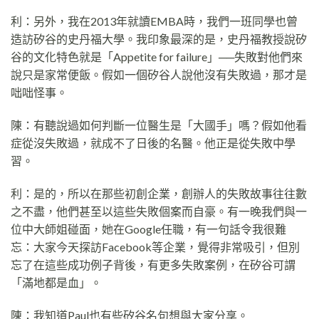
利：另外，我在2013年就讀EMBA時，我們一班同學也曾
造訪矽谷的史丹福大學。我印象最深的是，史丹福教授說矽
谷的文化特色就是「Appetite for failure」──失敗對他們來
說只是家常便飯。假如一個矽谷人說他沒有失敗過，那才是
咄咄怪事。
陳：有聽說過如何判斷一位醫生是「大國手」嗎？假如他看
症從沒失敗過，就成不了日後的名醫。他正是從失敗中學
習。
利：是的，所以在那些初創企業，創辦人的失敗故事往往數
之不盡，他們甚至以這些失敗個案而自豪。有一晚我們與一
位中大師姐碰面，她在Google任職，有一句話令我很難
忘：大家今天探訪Facebook等企業，覺得非常吸引，但別
忘了在這些成功例子背後，有更多失敗案例，在矽谷可謂
「滿地都是血」。
陳：我知道Paul也有些矽谷名句想與大家分享。