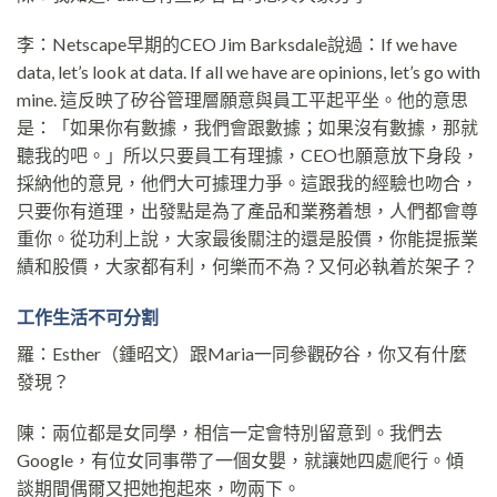
李：Netscape早期的CEO Jim Barksdale說過：If we have
data, let’s look at data. If all we have are opinions, let’s go with
mine. 這反映了矽谷管理層願意與員工平起平坐。他的意思
是：「如果你有數據，我們會跟數據；如果沒有數據，那就
聽我的吧。」所以只要員工有理據，CEO也願意放下身段，
採納他的意見，他們大可據理力爭。這跟我的經驗也吻合，
只要你有道理，出發點是為了產品和業務着想，人們都會尊
重你。從功利上說，大家最後關注的還是股價，你能提振業
績和股價，大家都有利，何樂而不為？又何必執着於架子？
工作生活不可分割
羅：Esther（鍾昭文）跟Maria一同參觀矽谷，你又有什麼
發現？
陳：兩位都是女同學，相信一定會特別留意到。我們去
Google，有位女同事帶了一個女嬰，就讓她四處爬行。傾
談期間偶爾又把她抱起來，吻兩下。