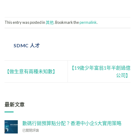
This entry was posted in
其他
. Bookmark the
permalink
.
SDMC 人才
【19歲少年富翁1年半創過億
【做生意有兩種未知數】
公司】
最新文章
數碼行銷預算點分配？香港中小企5大實用策略
數
已關閉評論