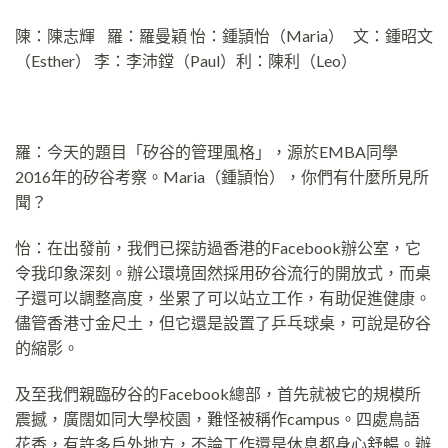
陳：陳志輝 羅：羅曼穎 怡：鍾頴怡（Maria） 文：鍾昭文
（Esther） 李：李沛鏜（Paul）利：陳利（Leo）
羅：今天的題目「矽谷的管理風格」，源於EMBA同學
2016年的矽谷考察。Maria（鍾頴怡），你們有什麼所見所
聞？
怡：在出發前，我們已探訪過香港的Facebook辦公室，它
令我印象深刻。辦公環境固然採用矽谷流行的開放式，而桌
子還可以調整高度，坐累了可以站立工作，有助促進健康。
儘管香港寸金尺土，但它還是設置了乒乓球桌，可說是矽谷
的縮影。
及至我們親臨矽谷的Facebook總部，首先就被它的規模所
震撼，廣闊如同大學校園，難怪被稱作campus。四處鳥語
花香，有許多戶外地方，不論工作還是休息都身心舒暢。辦