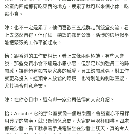
公室內四處都有吃東西的地方，疲累了就可以來個小休，吃
點小食。
陳：也不一定是累了，他們喜歡三五成群走到飯堂交流，看
上去悠然自得，但仔細一聽談的都是公事，活潑的環境似乎
能把緊張的工作平衡起來。
怡：跟香港的工作間相比，看上去像兩個極端。有些人會
說，那些免費小食不過是小恩小惠，但那足以加強員工的歸
屬感，讓他們有如置身家裏的感覺。員工歸屬感強，對工作
就更為投入。這類令人放鬆的環境，也特別能夠刺激靈感，
尤其適合創意產業。
陳：在你心目中，還有哪一家公司值得向大家介紹？
怡：Airbnb。它的辦公室就像一個遊樂園。會議室亦不是採
用典型的裝潢，就只像個休息間，大家閒坐喝杯咖啡。四處
都是沙發，員工就拿着手提電腦坐在沙發上談天，真的令人