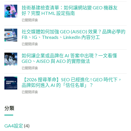
碼
行
技術基建檢查清單：如何讓網站變 GEO 機器友
銷
好？完整 HTML 設定指南
預
技
算
已關閉評論
術
點
基
分
社交媒體如何加強 GEO (AISEO) 效果？品牌必學的
建
配？
FB、IG、Threads、LinkedIn 內容分工
檢
香
社
已關閉評論
查
港
交
清
中
媒
單：
如何讓企業或品牌在 AI 答案中出現？一文看懂
小
體
如
企
GEO、AISEO 與 AEO 的實際做法
如
何
5
如
已關閉評論
何
讓
大
何
加
網
實
讓
強
【2026 搜尋革命】SEO 已經進化 ! GEO 時代下，
站
用
企
GEO
品牌如何進入 AI 的「信任名單」？
變
策
業
(AISEO)
GEO
略
【2026
已關閉評論
或
效
機
搜
品
果？
器
尋
牌
品
友
革
分類
在
牌
好？
命】
AI
必
完
SEO
答
學
整
已
案
的
HTML
GA4設定
(4)
經
中
FB、
設