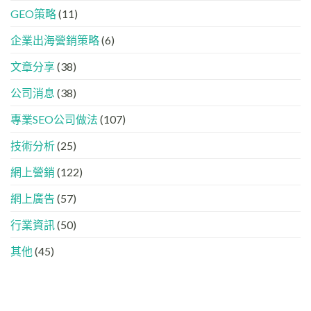
進
出
IG、
定
GEO策略
(11)
化
現？
Threads、
指
!
一
LinkedIn
南
GEO
企業出海營銷策略
(6)
文
內
時
看
容
代
懂
分
文章分享
(38)
下，
GEO、
工
品
AISEO
公司消息
(38)
牌
與
如
AEO
專業SEO公司做法
(107)
何
的
進
實
入
技術分析
(25)
際
AI
做
的
法
網上營銷
(122)
「信
任
網上廣告
(57)
名
單」？
行業資訊
(50)
其他
(45)