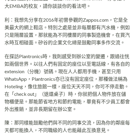
大EMBA的校友，請你談談你的看法吧。
利：我想先分享在2016年初曾參觀的Zappos.com，它是全
美最大的網上鞋店。特別之處是並非每層都有汽水機，例如
只是隔層設置，那就能為不同樓層的同事製造機會，在買汽
水時互相碰面。矽谷的企業文化總是鼓勵同事多作交流。
在探訪Plantronics時，我則感受到辦公室的變遷，跟過往恍
如兩個世界。以往人們有固定的座位以至電話線，有各自的
extension（分機）號碼。現在人人都用手機，甚至只用
WhatsApp，Plantronics亦已沒有固定座位，那種做法稱為
Hoteling，像住旅館一樣，座位天天不同，你可不停走動。
在「check out」（退還桌子）時，你就把個人物件放在儲
物櫃便是。那能節省地方和節約電能，畢竟有不少員工都會
外出推銷，並非長期留在辦公室。
陳：那同樣能鼓勵他們與不同的同事交流，因為你的鄰座每
天都可能換人，不同職級的人也能藉此互換意見。