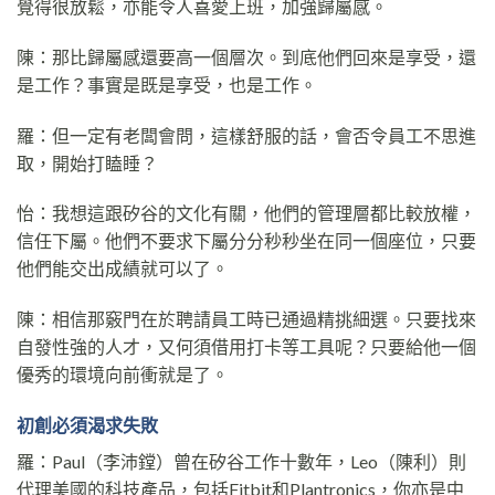
覺得很放鬆，亦能令人喜愛上班，加強歸屬感。
陳：那比歸屬感還要高一個層次。到底他們回來是享受，還
是工作？事實是既是享受，也是工作。
羅：但一定有老闆會問，這樣舒服的話，會否令員工不思進
取，開始打瞌睡？
怡：我想這跟矽谷的文化有關，他們的管理層都比較放權，
信任下屬。他們不要求下屬分分秒秒坐在同一個座位，只要
他們能交出成績就可以了。
陳：相信那竅門在於聘請員工時已通過精挑細選。只要找來
自發性強的人才，又何須借用打卡等工具呢？只要給他一個
優秀的環境向前衝就是了。
初創必須渴求失敗
羅：Paul（李沛鏜）曾在矽谷工作十數年，Leo（陳利）則
代理美國的科技產品，包括Fitbit和Plantronics，你亦是中