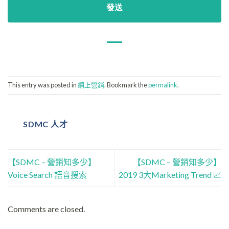
This entry was posted in
網上營銷
. Bookmark the
permalink
.
SDMC 人才
【SDMC – 營銷知多少】
【SDMC – 營銷知多少】
Voice Search 語音搜索
2019 3大Marketing Trend 📈
Comments are closed.