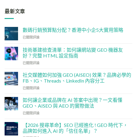
最新文章
數碼行銷預算點分配？香港中小企5大實用策略
數
已關閉評論
碼
行
技術基建檢查清單：如何讓網站變 GEO 機器友
銷
好？完整 HTML 設定指南
預
技
算
已關閉評論
術
點
基
分
社交媒體如何加強 GEO (AISEO) 效果？品牌必學的
建
配？
FB、IG、Threads、LinkedIn 內容分工
檢
香
社
已關閉評論
查
港
交
清
中
媒
單：
如何讓企業或品牌在 AI 答案中出現？一文看懂
小
體
如
企
GEO、AISEO 與 AEO 的實際做法
如
何
5
如
已關閉評論
何
讓
大
何
加
網
實
讓
強
【2026 搜尋革命】SEO 已經進化 ! GEO 時代下，
站
用
企
GEO
品牌如何進入 AI 的「信任名單」？
變
策
業
(AISEO)
GEO
略