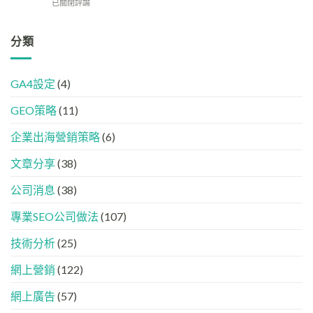
【2026
已關閉評論
或
效
機
搜
品
果？
器
尋
牌
品
友
革
分類
在
牌
好？
命】
AI
必
完
SEO
答
學
整
已
案
的
HTML
GA4設定
(4)
經
中
FB、
設
進
出
IG、
定
GEO策略
(11)
化
現？
Threads、
指
!
一
LinkedIn
南
GEO
企業出海營銷策略
(6)
文
內
時
看
容
代
懂
分
文章分享
(38)
下，
GEO、
工
品
AISEO
公司消息
(38)
牌
與
如
AEO
專業SEO公司做法
(107)
何
的
進
實
入
技術分析
(25)
際
AI
做
的
法
網上營銷
(122)
「信
任
網上廣告
(57)
名
單」？