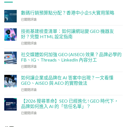
數碼行銷預算點分配？香港中小企5大實用策略
數
已關閉評論
碼
行
技術基建檢查清單：如何讓網站變 GEO 機器友
銷
好？完整 HTML 設定指南
預
技
算
已關閉評論
術
點
基
分
社交媒體如何加強 GEO (AISEO) 效果？品牌必學的
建
配？
FB、IG、Threads、LinkedIn 內容分工
檢
香
社
已關閉評論
查
港
交
清
中
媒
單：
如何讓企業或品牌在 AI 答案中出現？一文看懂
小
體
如
企
GEO、AISEO 與 AEO 的實際做法
如
何
5
如
已關閉評論
何
讓
大
何
加
網
實
讓
強
【2026 搜尋革命】SEO 已經進化 ! GEO 時代下，
站
用
企
GEO
品牌如何進入 AI 的「信任名單」？
變
策
業
(AISEO)
GEO
略
【2026
已關閉評論
或
效
機
搜
品
果？
器
尋
牌
品
友