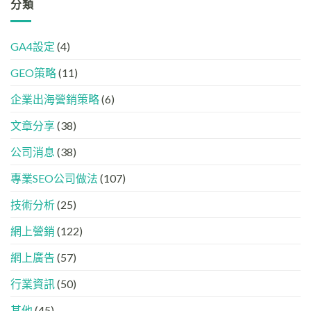
革
分類
在
牌
好？
命】
AI
必
完
SEO
答
學
整
已
案
的
HTML
GA4設定
(4)
經
中
FB、
設
進
出
IG、
定
GEO策略
(11)
化
現？
Threads、
指
!
一
LinkedIn
南
GEO
企業出海營銷策略
(6)
文
內
時
看
容
代
懂
分
文章分享
(38)
下，
GEO、
工
品
AISEO
公司消息
(38)
牌
與
如
AEO
專業SEO公司做法
(107)
何
的
進
實
入
技術分析
(25)
際
AI
做
的
法
網上營銷
(122)
「信
任
網上廣告
(57)
名
單」？
行業資訊
(50)
其他
(45)