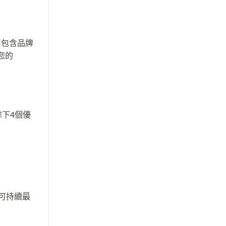
用包含品牌
您的
下4個優
)可持續最