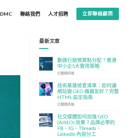
SDMC
聯絡我們
人才招聘
立即聯絡顧問
最新文章
數碼行銷預算點分配？香港
中小企5大實用策略
數
已關閉評論
碼
行
技術基建檢查清單：如何讓
銷
網站變 GEO 機器友好？完整
預
HTML 設定指南
算
技
點
已關閉評論
術
分
基
配？
社交媒體如何加強 GEO
建
香
(AISEO) 效果？品牌必學的
檢
港
FB、IG、Threads、
查
中
LinkedIn 內容分工
清
小