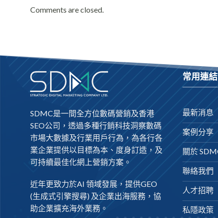
Comments are closed.
常用連結
最新消息
SDMC是一間全方位數碼營銷及
香港
SEO公司
，透過多種行銷科技洞察數碼
案例分享
市場大數據及行業用戶行為，為各行各
業企業提供以目標為本、度身訂造，及
關於 SDM
可持續最佳化網上營銷方案。
聯絡我們
近年更致力於AI 領域發展，提供
GEO
人才招聘
(生成式引擎搜尋) 及
企業出海
服務，協
助企業擴充海外業務。
私隱政策