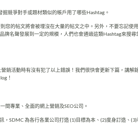
發掘競爭對手或題材類似的帳戶用了哪些Hashtag。
ag，否則您的帖文將會被埋沒在大量的帖文之中。另外，不要忘記使
名，當品牌名聲發展到一定的規模，人們也會通過這類Hashtag來搜尋
上營銷
活動時有沒有犯了以上錯誤！我們很快會更新下篇，講解餘
log！
er，是一間專業、全面的網上營銷及SEO公司。
DMC 為各行各業公司打造 (1)目標為本、(2)度身訂造、(3