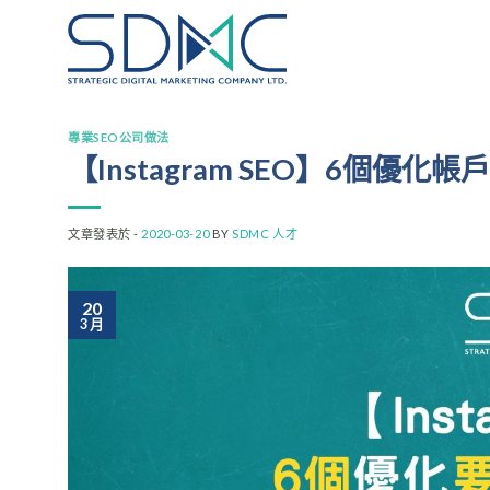
Skip
to
content
專業SEO公司做法
【Instagram SEO】6個優
文章發表於 -
2020-03-20
BY
SDMC 人才
20
3 月