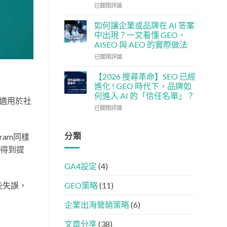
單：
企
社
已關閉評論
如
5
交
何
大
媒
如何讓企業或品牌在 AI 答案
讓
實
體
中出現？一文看懂 GEO、
網
用
如
AISEO 與 AEO 的實際做法
站
策
何
變
如
略
加
已關閉評論
GEO
何
強
機
讓
GEO
【2026 搜尋革命】SEO 已經
器
企
(AISEO)
進化 ! GEO 時代下，品牌如
友
業
效
何進入 AI 的「信任名單」？
好？
或
適用於社
果？
【2026
完
品
已關閉評論
品
搜
整
牌
牌
尋
HTML
在
必
革
設
AI
分類
學
gram同樣
命】
定
答
的
此得到提
SEO
指
案
FB、
已
南
中
IG、
GA4設定
(4)
經
出
Threads、
進
現？
LinkedIn
些失誤，
GEO策略
(11)
化
一
內
!
文
容
GEO
看
分
企業出海營銷策略
(6)
時
懂
工
代
GEO、
文章分享
(38)