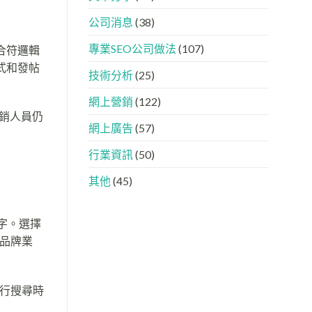
下，
AISEO
品
與
公司消息
(38)
牌
AEO
如
的
專業SEO公司做法
(107)
合符邏輯
何
實
進
際
式和發帖
入
做
技術分析
(25)
AI
法
的
網上營銷
(122)
「信
銷人員仍
任
網上廣告
(57)
名
單」？
行業資訊
(50)
其他
(45)
鍵字。選擇
配品牌業
進行搜尋時