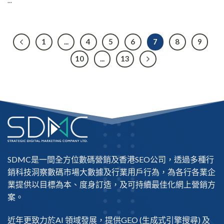
...
1
...
4
5
6
7
8
9
10
...
13
SDMC是一間全方位數碼營銷及
香港SEO公司
，透過多種行
銷科技洞察數碼市場大數據及行業用戶行為，為各行各業企
業提供以目標為本、度身訂造，及可持續最佳化網上營銷方
案。
近年更致力於AI 領域發展，提供
GEO
(生成式引擎搜尋) 及