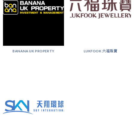
BANANA UK PROPERTY
LUKFOOK 六福珠寶